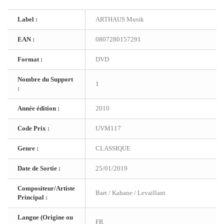
Label :
ARTHAUS Musik
EAN :
0807280157291
Format :
DVD
Nombre du Support
1
:
Année édition :
2010
Code Prix :
UVM117
Genre :
CLASSIQUE
Date de Sortie :
25/01/2019
Compositeur/Artiste
Bart / Kahane / Levaillant
Principal :
Langue (Origine ou
FR