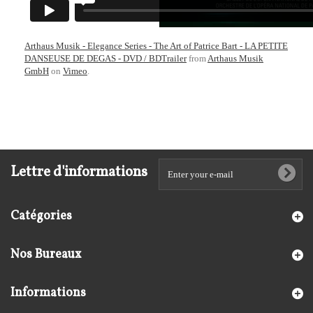
Arthaus Musik - Elegance Series - The Art of Patrice Bart - LA PETITE
DANSEUSE DE DEGAS - DVD / BDTrailer
from
Arthaus Musik
GmbH
on
Vimeo
.
Lettre d'informations
Catégories
Nos Bureaux
Informations