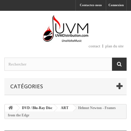
Contactez-nous
Connexion
contact
plan du site
CATÉGORIES
DVD / Blu-Ray Disc
ART
Helmut Newton - Frames
from the Edge