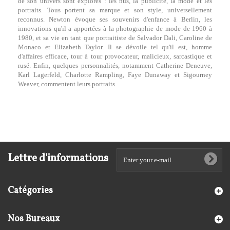
de son univers sont explorés : les nus, la publicité, la mode et les
portraits. Tous portent sa marque et son style, universellement
reconnus. Newton évoque ses souvenirs d'enfance à Berlin, les
innovations qu'il a apportées à la photographie de mode de 1960 à
1980, et sa vie en tant que portraitiste de Salvador Dali, Caroline de
Monaco et Elizabeth Taylor. Il se dévoile tel qu'il est, homme
d'affaires efficace, tour à tour provocateur, malicieux, sarcastique et
rusé. Enfin, quelques personnalités, notamment Catherine Deneuve,
Karl Lagerfeld, Charlotte Rampling, Faye Dunaway et Sigourney
Weaver, commentent leurs portraits.
Lettre d'informations
Catégories
Nos Bureaux