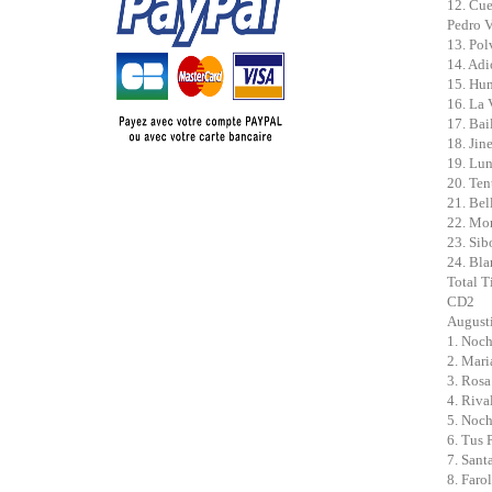
12. Cu
Pedro V
13. Pol
14. Adi
15. Hum
16. La 
17. Bai
18. Jin
19. Lun
20. Ten
21. Bel
22. Mor
23. Sib
24. Bla
Total T
CD2
Augusti
1. Noch
2. Mari
3. Rosa
4. Riva
5. Noch
6. Tus 
7. Sant
8. Faro