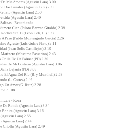
 De Mis Amores (Agustin Lara) 3.00
o Dos Puñales (Agustin Lara) 2.35
Retrato (Agustin Lara) 2.50
vertida (Agustin Lara) 2.40
Salinas - Recordando
Numero Cien (Piloto Barreto Giraldo) 2.39
 Noches Sin Ti (Leon Celi, H.) 3.37
o A Paso (Pablo Monteagudo Garcia) 2.26
ino Agreste (Luis Guirre Pinto) 3.11
idad (Juan Solis Castillejos) 3.19
 Marinero (Massimo Passarino) 2.43
a Orilla De Un Palmar (PD) 2.30
rdas De Mi Guitarra (Agustin Lara) 3.06
Dicha Lejanía (PD) 3.08
o El Agua Del Río (B. y Montheil) 2.58
ando (L. Cortez) 2.46
go Un Amor (G. Ruiz) 2.28
ime 71.08
n Lara - Rosa
e De Ronda (Agustin Lara) 3.34
a Bonita (Agustin Lara) 3.16
 (Agustin Lara) 2.55
l (Agustin Lara) 2.44
e Criolla (Agustin Lara) 2.49