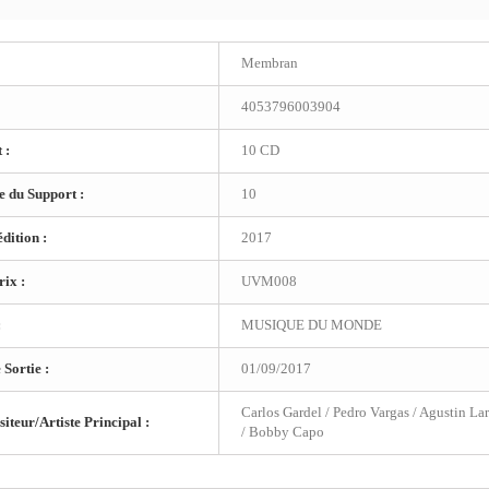
Membran
4053796003904
 :
10 CD
 du Support :
10
dition :
2017
ix :
UVM008
:
MUSIQUE DU MONDE
 Sortie :
01/09/2017
Carlos Gardel / Pedro Vargas / Agustin Lar
teur/Artiste Principal :
/ Bobby Capo