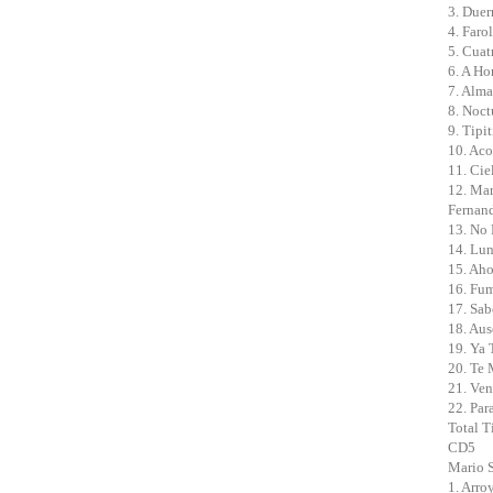
3. Duer
4. Farol
5. Cuat
6. A Ho
7. Alma
8. Noct
9. Tipit
10. Aco
11. Cie
12. Mar
Fernand
13. No 
14. Lun
15. Aho
16. Fum
17. Sab
18. Aus
19. Ya 
20. Te 
21. Ven
22. Par
Total T
CD5
Mario S
1. Arro