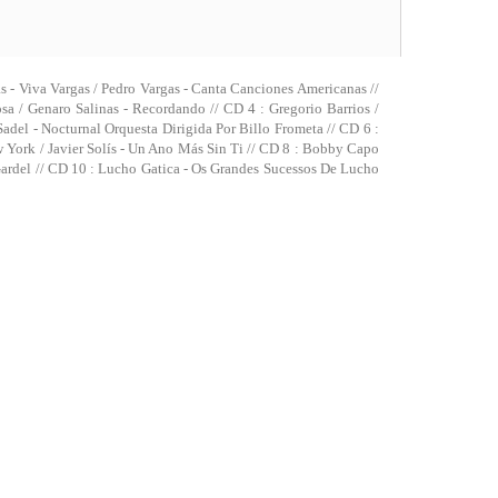
s - Viva Vargas / Pedro Vargas - Canta Canciones Americanas //
sa / Genaro Salinas - Recordando // CD 4 : Gregorio Barrios /
Sadel - Nocturnal Orquesta Dirigida Por Billo Frometa // CD 6 :
 York / Javier Solís - Un Ano Más Sin Ti // CD 8 : Bobby Capo
s Gardel // CD 10 : Lucho Gatica - Os Grandes Sucessos De Lucho