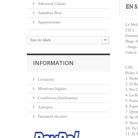
Alkonost Classic
EN S
Amadeus Best
Appassionato
Le Meil
CD 2 : 
Fernand
Tous les labels
Hugo Av
- Sings
Gatica 
INFORMATION
CD1
Pedro V
1. Prof
Livraison
2. El R
Mentions légales
3. Por
4. La B
Conditions d'utilisation
5. Fran
6. Espe
A propos
7. Oye
Paiement sécurisé
8. No P
9. Nues
10. Tu 
11. Te 