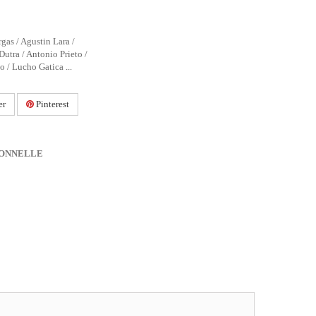
gas / Agustin Lara /
utra / Antonio Prieto /
o / Lucho Gatica ...
er
Pinterest
IONNELLE