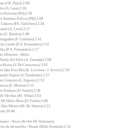
me (J.B. Pujol) 2.08
ito (A. Lara) 2.16
ro Personas (PD) 2.59
ra Seremos Felices (PD) 2.08
 Llanera (P.E. Gutiérrez) 2.34
urnal (A. Leca) 3.11
in (G. Barrios) 1.48
rrugadita (F. Codoner) 2.41
lito Lindo (P.A. Fernandez) 2.14
tha (P.A. Fernandez) 2.17
o Albuerne - Idilio
Puedo Ser Feliz (A. Guzmán) 3.08
a Rossa (V. De Crescenzo) 3.03
ra Que Eres Mia (E. Lecvona / J. Arvizu) 2.59
ando Espero (J. Filadomat) 2.57
es Corazon (A. Alguero) 2.53
encia (E. Morera) 3.12
Te Perdone (O. Farrés) 2.58
Me Olvidas (M. Villar) 3.03
 Mi Dulce Bien (O. Farrés) 3.08
a Que Mentir (M. De Santos) 2.22
ime 59.46
uarez - Voces De Oro De Venezuela
yito de mi pueblo - Pasaje (Billo Frometa) 2.32