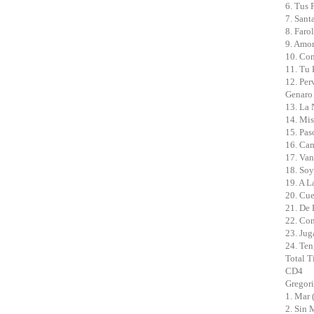
6. Tus 
7. Sant
8. Faro
9. Amor
10. Com
11. Tu 
12. Per
Genaro 
13. La 
14. Mis
15. Pas
16. Cam
17. Van
18. Soy
19. A L
20. Cue
21. De 
22. Com
23. Jug
24. Ten
Total T
CD4
Gregori
1. Mar 
2. Sin 