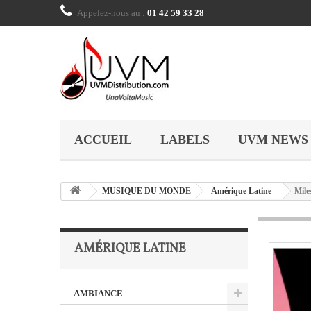
Appelez-nous au :
01 42 59 33 28
ACCUEIL
LABELS
UVM NEWS
MUSIQUE DU MONDE
Amérique Latine
Mile
AMÉRIQUE LATINE
AMBIANCE