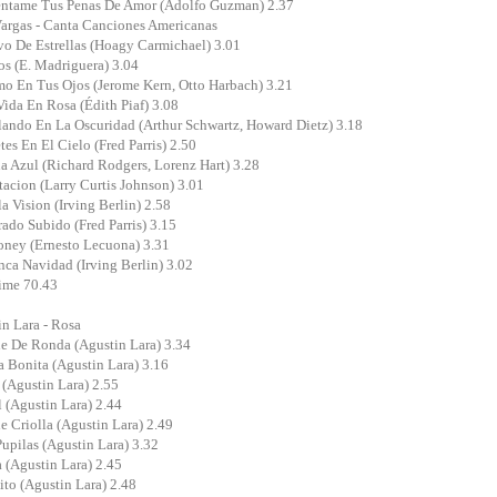
entame Tus Penas De Amor (Adolfo Guzman) 2.37
argas - Canta Canciones Americanas
vo De Estrellas (Hoagy Carmichael) 3.01
os (E. Madriguera) 3.04
o En Tus Ojos (Jerome Kern, Otto Harbach) 3.21
Vida En Rosa (Édith Piaf) 3.08
lando En La Oscuridad (Arthur Schwartz, Howard Dietz) 3.18
etes En El Cielo (Fred Parris) 2.50
a Azul (Richard Rodgers, Lorenz Hart) 3.28
tacion (Larry Curtis Johnson) 3.01
la Vision (Irving Berlin) 2.58
ado Subido (Fred Parris) 3.15
oney (Ernesto Lecuona) 3.31
nca Navidad (Irving Berlin) 3.02
ime 70.43
n Lara - Rosa
e De Ronda (Agustin Lara) 3.34
a Bonita (Agustin Lara) 3.16
 (Agustin Lara) 2.55
l (Agustin Lara) 2.44
e Criolla (Agustin Lara) 2.49
Pupilas (Agustin Lara) 3.32
a (Agustin Lara) 2.45
lito (Agustin Lara) 2.48