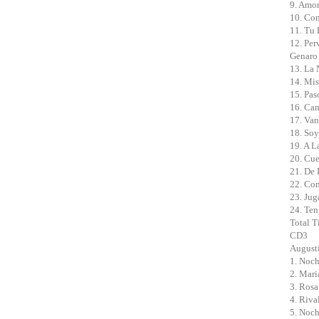
9. Amor
10. Com
11. Tu 
12. Per
Genaro 
13. La 
14. Mis
15. Pas
16. Cam
17. Van
18. Soy
19. A L
20. Cue
21. De 
22. Com
23. Jug
24. Ten
Total T
CD3
Augusti
1. Noch
2. Mari
3. Rosa
4. Riva
5. Noch