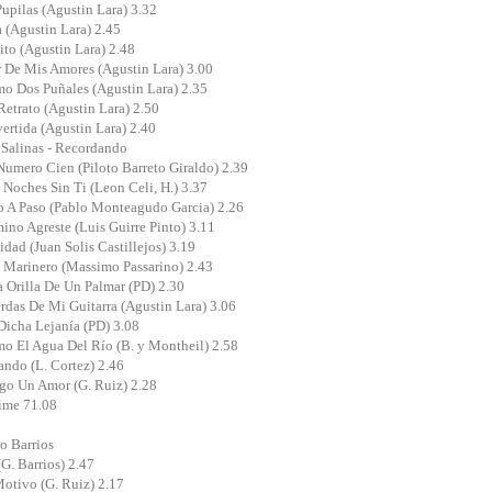
Pupilas (Agustin Lara) 3.32
a (Agustin Lara) 2.45
lito (Agustin Lara) 2.48
 De Mis Amores (Agustin Lara) 3.00
o Dos Puñales (Agustin Lara) 2.35
Retrato (Agustin Lara) 2.50
vertida (Agustin Lara) 2.40
Salinas - Recordando
Numero Cien (Piloto Barreto Giraldo) 2.39
 Noches Sin Ti (Leon Celi, H.) 3.37
o A Paso (Pablo Monteagudo Garcia) 2.26
ino Agreste (Luis Guirre Pinto) 3.11
idad (Juan Solis Castillejos) 3.19
 Marinero (Massimo Passarino) 2.43
a Orilla De Un Palmar (PD) 2.30
rdas De Mi Guitarra (Agustin Lara) 3.06
Dicha Lejanía (PD) 3.08
o El Agua Del Río (B. y Montheil) 2.58
ando (L. Cortez) 2.46
go Un Amor (G. Ruiz) 2.28
ime 71.08
o Barrios
(G. Barrios) 2.47
Motivo (G. Ruiz) 2.17