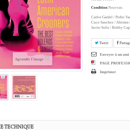
Condition
Nouveau
Carlos Gardel / Pedro Var
Cuco Sanchez / Altemra D
Javier Solis / Bobby Cap
Tweet
Partag
Envoyer à un ami
Agrandir l'image
PAGE PROFESS
Imprimer
HE TECHNIQUE