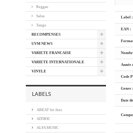
Reggae
Salsa
Label :
Tango
EAN :
RECOMPENSES
Format
UVM NEWS
VARIETE FRANCAISE
Nombre
VARIETE INTERNATIONALE
Année é
VINYLE
Code Pr
Genre 
LABELS
Date de
ABEAT for Jazz
Composi
AD'HOC
ALFA MUSIC