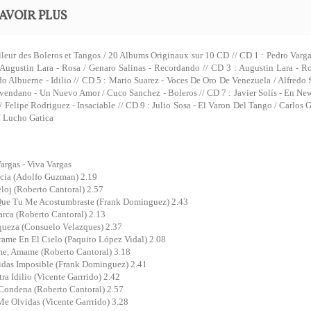
AVOIR PLUS
leur des Boleros et Tangos / 20 Albums Originaux sur 10 CD // CD 1 : Pedro Varga
Augustin Lara - Rosa / Genaro Salinas - Recordando // CD 3 : Augustin Lara - Ro
o Albuerne - Idilio // CD 5 : Mario Suarez - Voces De Oro De Venezuela / Alfredo 
endano - Un Nuevo Amor / Cuco Sanchez - Boleros // CD 7 : Javier Solís - En New
 / Felipe Rodriguez - Insaciable // CD 9 : Julio Sosa - El Varon Del Tango / Carlo
/ Lucho Gatica
argas - Viva Vargas
ecia (Adolfo Guzman) 2.19
eloj (Roberto Cantoral) 2.57
 Que Tu Me Acostumbraste (Frank Dominguez) 2.43
arca (Roberto Cantoral) 2.13
queza (Consuelo Velazques) 2.37
rame En El Cielo (Paquito López Vidal) 2.08
me, Amame (Roberto Cantoral) 3.18
idas Imposible (Frank Dominguez) 2.41
tra Idilio (Vicente Garrrido) 2.42
Condena (Roberto Cantoral) 2.57
Me Olvidas (Vicente Garrrido) 3.28