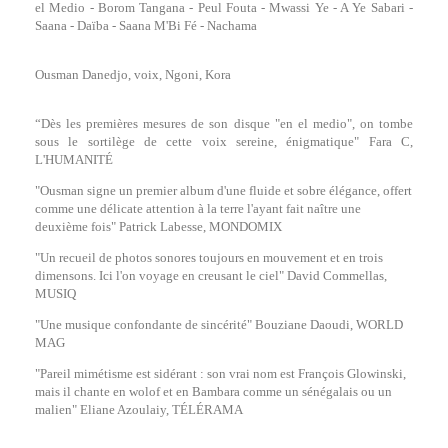
el Medio - Borom Tangana - Peul Fouta - Mwassi Ye - A Ye Sabari -
Saana - Daïba - Saana M'Bi Fé - Nachama
Ousman Danedjo, voix, Ngoni, Kora
“Dès les premières mesures de son disque "en el medio", on tombe
sous le sortilège de cette voix sereine, énigmatique" Fara C,
L'HUMANITÉ
"Ousman signe un premier album d'une fluide et sobre élégance, offert
comme une délicate attention à la terre l'ayant fait naître une
deuxième fois" Patrick Labesse, MONDOMIX
"Un recueil de photos sonores toujours en mouvement et en trois
dimensons. Ici l'on voyage en creusant le ciel" David Commellas,
MUSIQ
"Une musique confondante de sincérité" Bouziane Daoudi, WORLD
MAG
"Pareil mimétisme est sidérant : son vrai nom est François Glowinski,
mais il chante en wolof et en Bambara comme un sénégalais ou un
malien" Eliane Azoulaiy, TÉLÉRAMA