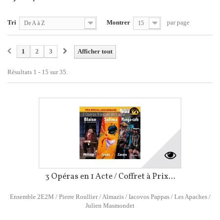
Tri
Montrer
par page
De A à Z
15
1
2
3
Afficher tout
Résultats 1 - 15 sur 35.
3 Opéras en 1 Acte / Coffret à Prix...
Ensemble 2E2M / Pierre Roullier / Almazis / Iacovos Pappas / Les Apaches /
Julien Masmondet