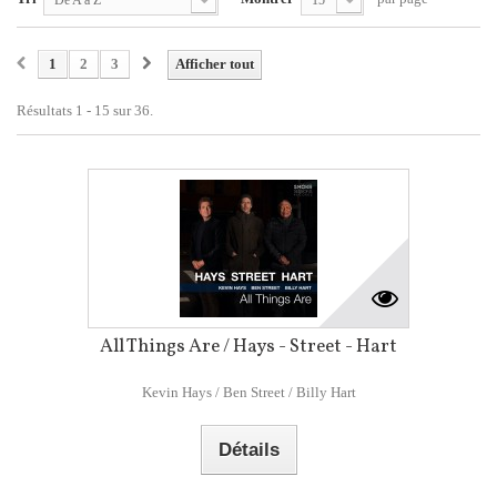
De A à Z
15
1
2
3
Afficher tout
Résultats 1 - 15 sur 36.
All Things Are / Hays - Street - Hart
Kevin Hays / Ben Street / Billy Hart
Détails