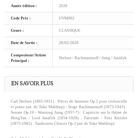
Année édition :
2026
Code Prix :
UVM002
Genre :
CLASSIQUE
Date de Sortie :
20/02/2026
Compositeur/Artiste
Nielsen / Rachmaninoff / Jiang / Janáček
Principal :
EN SAVOIR PLUS
Carl Nielsen (1865-1931) : Pièces de fantaisie Op.2 pour violoncelle
et piano (arr. de Toke Møldrup) - Serge Rachmaninoff (1873-1943) :
Sonate Op.19 - Wantong Jiang (1957-*) : Capriccio sur le thème de
HongYan - Leoš Janáček (1854-1928) : Fairytale - Fritz Kreisler
(1875-1962) : Tambourin Chinois Op.3 (arr. de Toke Møldrup)