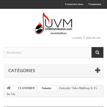
Contactez-nous
Connexion
contact
plan du site
CATÉGORIES
CLASSIQUE
Sonates
Fairytale / Toke Møldrup & Yi-
Jia Yin