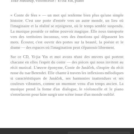
Toke Møldrup, violoncelle / Yi-Jia Yin, piano
« Conte de fées » — un mot qui renferme bien plus qu'une simple
histoire. C'est une porte d'entrée vers un autre monde, un lieu où
l'imaginaire et la réalité se rejoignent, où le temps semble suspendu.
La musique possède ce même pouvoir magique. Elle nous transporte
vers des territoires inconnus, vers des émotions qui dépassent les
mots. Écouter, c'est ouvrir des portes sur la beauté, la poésie et le
drame — des espaces où l'imagination peut s'épanouir librement.
Sur ce CD, Yi-jia Yin et moi avons réuni des œuvres qui portent
chacune en elles l'esprit du conte — des pièces qui nous invitent au
récit musical. L'œuvre éponyme, Conte de Janáček, s'inspire du récit
russe du tsar Berendeï. Elle chante à travers les inflexions mélodiques
si caractéristiques de Janáček, ses harmonies inattendues et ses
couleurs vibrantes, comme un murmure venu d'un temps ancien. La
musique prend la forme d'un dialogue, le violoncelle et le piano
s'entrelacent pour faire surgir une scène issue d'un monde oublié.