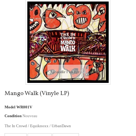
Agrandir l'image
Mango Walk (Vinyle LP)
Model
WR001V
Condition
Nouveau
The In Crowd / Equiknoxx / UrbanDawn