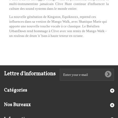
multi-instrumentiste jamaïcain Clive Hunt continue d'influencer la
culture des sound systems dans le monde entier.
La nouvelle génération de Kingston, Equiknoxx, reprend ces
influences dans sa version de Mango Walk, avec Shanique Marie qui
apporte une nouvelle touche vocale à ce classique. Le Brésilien
UrbanDawn rend hommage à Clive avec son remix de Mango Walk -
un rouleau de drum 'n' bass à haute teneur en octane.
Lettre d'informations
Catégories
Nos Bureaux