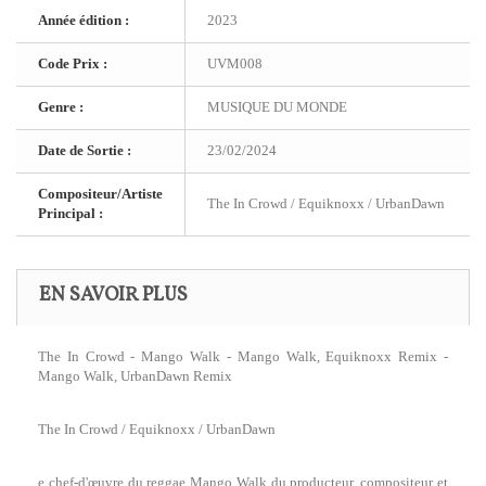
Année édition :
2023
Code Prix :
UVM008
Genre :
MUSIQUE DU MONDE
Date de Sortie :
23/02/2024
Compositeur/Artiste
The In Crowd / Equiknoxx / UrbanDawn
Principal :
EN SAVOIR PLUS
The In Crowd - Mango Walk - Mango Walk, Equiknoxx Remix -
Mango Walk, UrbanDawn Remix
The In Crowd / Equiknoxx / UrbanDawn
e chef-d'œuvre du reggae Mango Walk du producteur, compositeur et