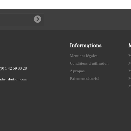
Informations
Mentions légales
M
Conditions d'utilisation
M
(0) 1 42 59 33 28
A propos
M
Paiement sécurisé
M
distribution.com
M