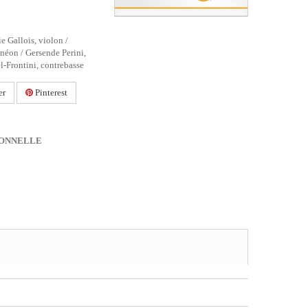
e Gallois, violon /
éon / Gersende Perini,
l-Frontini, contrebasse
er
Pinterest
IONNELLE