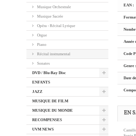
EAN :
Musique Orchestrale
Musique Sacrée
Format
Opéra - Récital Lyrique
Nombre
Orgue
Année é
Piano
Code Pr
Récital instrumental
Sonates
Genre 
DVD / Blu-Ray Disc
Date de
ENFANTS
Composi
JAZZ
MUSIQUE DE FILM
MUSIQUE DU MONDE
EN S
RECOMPENSES
UVM NEWS
Camillo
Sonia P