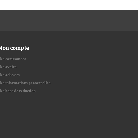
Mon compte
es commandes
es avoirs
es adresses
es informations personnelles
es bons de réduction