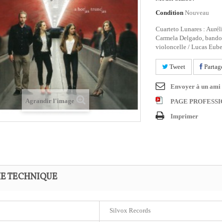
Condition
Nouveau
Cuarteto Lunares : Auréli
Carmela Delgado, bandon
violoncelle / Lucas Eube
Tweet
Partag
Envoyer à un ami
Agrandir l'image
PAGE PROFESS
Imprimer
HE TECHNIQUE
Silvox Records