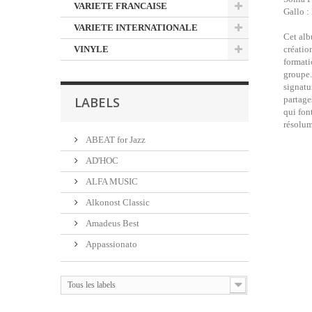
VARIETE FRANCAISE
Gallo :
VARIETE INTERNATIONALE
Cet alb
VINYLE
créatio
formati
groupe.
signatu
LABELS
partage
qui fon
résolum
ABEAT for Jazz
AD'HOC
ALFA MUSIC
Alkonost Classic
Amadeus Best
Appassionato
Tous les labels