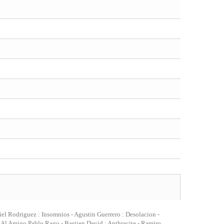
el Rodriguez : Insomnios - Agustin Guerrero : Desolacion -
 : Al Amigo Pablo Rago - Bastien David : Anthracite - Ramiro