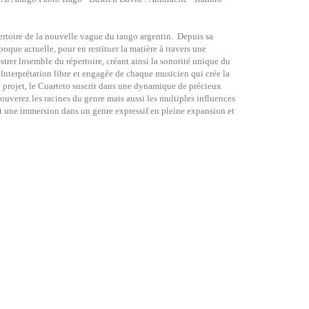
pertoire de la nouvelle vague du tango argentin. Depuis sa
oque actuelle, pour en restituer la matière à travers une
trer lnsemble du répertoire, créant ainsi la sonorité unique du
 lnterprétation libre et engagée de chaque musicien qui crée la
l projet, le Cuarteto snscrit dans une dynamique de précieux
ouverez les racines du genre mais aussi les multiples influences
t une immersion dans un genre expressif en pleine expansion et