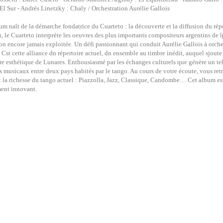
 El Sur - Andrés Linetzky : Chaly / Orchestration Aurélie Gallois
um naît de la démarche fondatrice du Cuarteto : la découverte et la diffusion du ré
n, le Cuarteto interprète les oeuvres des plus importants compositeurs argentins de lp
on encore jamais exploitée. Un défi passionnant qui conduit Aurélie Gallois à orches
 Cst cette alliance dn répertoire actuel, dn ensemble au timbre inédit, auquel sjoute
re esthétique de Lunares. Enthousiasmé par les échanges culturels que génère un te
s musicaux entre deux pays habités par le tango. Au cours de votre écoute, vous retr
t la richesse du tango actuel : Piazzolla, Jazz, Classique, Candombe… Cet album es
ent innovant.