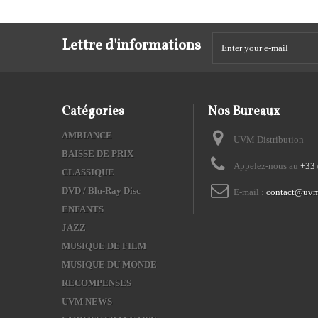
Lettre d'informations
Catégories
Nos Bureaux
AMBIANCE
UVM Distribution
BAISSE DE PRIX
Appelez-nous au
+33 
CLASSIQUE
DVD / Blu-Ray Disc
E-mail :
contact@uvm
ENFANTS
JAZZ
MUSIQUE DE FILM
MUSIQUE DU MONDE
RECOMPENSES
UVM NEWS