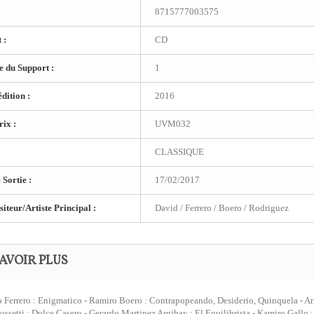
8715777003575
 :
CD
 du Support :
1
dition :
2016
ix :
UVM032
:
CLASSIQUE
 Sortie :
17/02/2017
teur/Artiste Principal :
David / Ferrero / Boero / Rodriguez
AVOIR PLUS
 Ferrero : Enigmatico - Ramiro Boero : Contrapopeando, Desiderio, Quinquela - Ari
ossetti : Dulce Casero - Gerardo Martinez Argibay : El Equilibrista - Kamiro Gallo