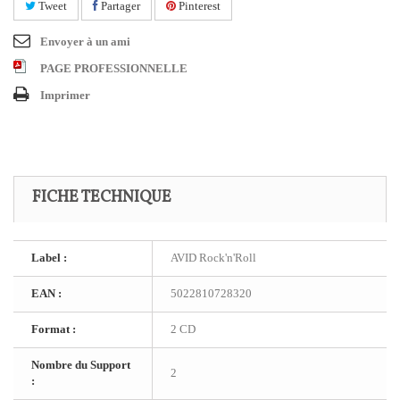
Tweet
Partager
Pinterest
Envoyer à un ami
PAGE PROFESSIONNELLE
Imprimer
FICHE TECHNIQUE
Label :
AVID Rock'n'Roll
EAN :
5022810728320
Format :
2 CD
Nombre du Support
2
: