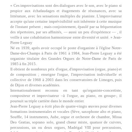
« Ces improvisations sont des dialogues avec le son, avec le piano si
propice aux échafaudages et étagements de résonances, avec sa
littérature, avec les sensations multiples du pianiste. L'improvisateur
accepte qu'une certaine imprévisibilité soit inhérente à cette musique
de l'instant présent ; mais conjointement, épaulé par sa fréquentation
des répertoires, par ses affinités, — aussi un peu d'expérience — , il
veille à une cohabitation harmonieuse entre diversité et unité. » Jean-
Pierre Leguay
Né en 1939, après avoir occupé le poste d'organiste à l'église Notre-
Dame-des-Champs à Paris de 1961 à 1984, Jean-Pierre Leguay a été
organiste titulaire des Grandes Orgues de Notre-Dame de Paris de
1985 à fin 2015.
Il obtient de nombreux prix d'orgue, d'improvisation (orgue, piano) et
de composition ; enseigne l'orgue, l'improvisation individuelle et
collective de 1968 à 2003 dans les conservatoires de Limoges, puis
de Dijon et diverses académies.
Internationalement reconnu en tant qu'organiste-concertiste,
compositeur et improvisateur –à l'orgue, au piano, en groupe-, il
poursuit sa triple carrière dans le monde entier.
Jean-Pierre Leguay a écrit plus de quatre-vingts œuvres pour diverses
formations instrumentales et vocales (Sève, saxophone alto et piano,
Souffle, 14 instruments, Aube, orgue et orchestre de chambre, Missa
Deo Gratias, soprano solo, grand chœur mixte, quatuor de cuivres,
percussions, un ou deux orgues, Madrigal VIII pour percussions,