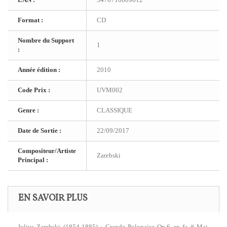
Format :
CD
Nombre du Support
1
:
Année édition :
2010
Code Prix :
UVM002
Genre :
CLASSIQUE
Date de Sortie :
22/09/2017
Compositeur/Artiste
Zarebski
Principal :
EN SAVOIR PLUS
Julius Zarebski (1854-1885) : Grande Polonaise Op.6 en fa # Maj,