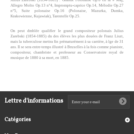
Allegro Molto Op.13 n°4, Impromptu-caprice Op.14, Mélodie Op.27
n°5, Suite polonaise Op.16 (Polonaise, Mazurka, Dumka,
Krakowienne, Kujawiak), Tarentelle Op.25.
On peut dmblée qualifier le grand compositeur polonais Julius
Zarebski (1854-1885) dn des élèves les plus douées de Franz Liszt,
mais la tuberculose mettra fin prématurément à sa carrière, à lge de 31
ans. Il se sera entre-temps illustré à Bruxelles à la fois comme pianiste,
compositeur, chambriste et professeur au Conservatoire royal de
musique de 1880 à sa mort, en 1885.
Lettre d'informations
Catégories