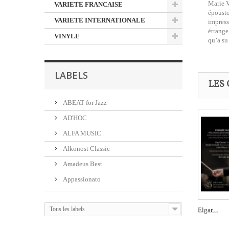
Marie V
VARIETE FRANCAISE
époust
VARIETE INTERNATIONALE
impress
étrange
VINYLE
qu’a su
LABELS
LES 
ABEAT for Jazz
AD'HOC
ALFA MUSIC
Alkonost Classic
Amadeus Best
Appassionato
Tous les labels
Elgar,...