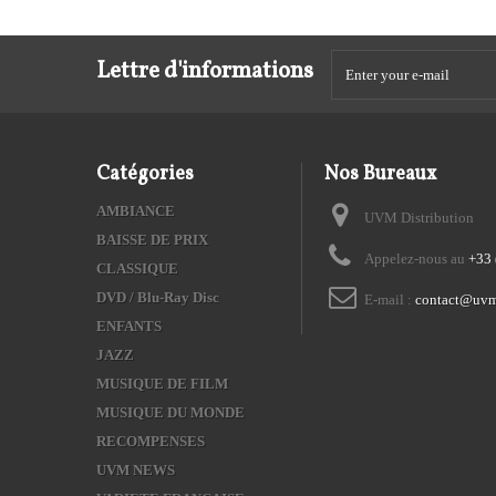
Lettre d'informations
Catégories
Nos Bureaux
AMBIANCE
UVM Distribution
BAISSE DE PRIX
Appelez-nous au
+33 
CLASSIQUE
DVD / Blu-Ray Disc
E-mail :
contact@uvm
ENFANTS
JAZZ
MUSIQUE DE FILM
MUSIQUE DU MONDE
RECOMPENSES
UVM NEWS