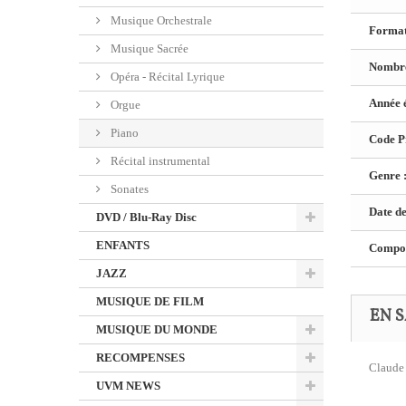
Musique Orchestrale
Format
Musique Sacrée
Nombre
Opéra - Récital Lyrique
Année é
Orgue
Piano
Code Pr
Récital instrumental
Genre 
Sonates
Date de
DVD / Blu-Ray Disc
ENFANTS
Composi
JAZZ
MUSIQUE DE FILM
EN S
MUSIQUE DU MONDE
RECOMPENSES
Claude 
UVM NEWS