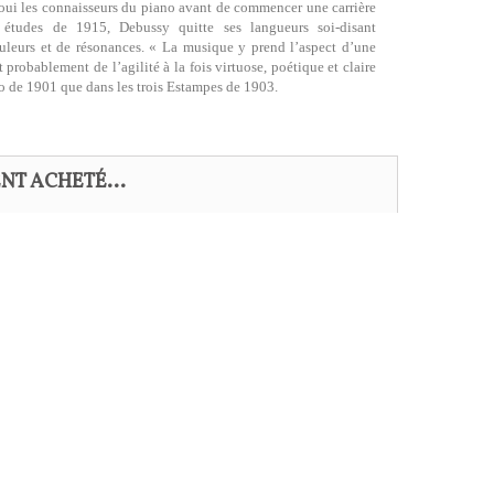
bloui les connaisseurs du piano avant de commencer une carrière
ze études de 1915, Debussy quitte ses langueurs soi-disant
couleurs et de résonances. « La musique y prend l’aspect d’une
 probablement de l’agilité à la fois virtuose, poétique et claire
iano de 1901 que dans les trois Estampes de 1903.
NT ACHETÉ...