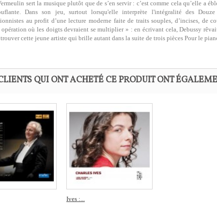
ermeulin sert la musique plutôt que de s’en servir : c’est comme cela qu’elle a é
ouflante. Dans son jeu, surtout lorsqu'elle interprète l'intégralité des Dou
ionnistes au profit d’une lecture moderne faite de traits souples, d’incises, de 
 opération où les doigts devraient se multiplier » : en écrivant cela, Debussy rêvait
 trouver cette jeune artiste qui brille autant dans la suite de trois pièces Pour le p
CLIENTS QUI ONT ACHETÉ CE PRODUIT ONT ÉGALEME
Ives :...