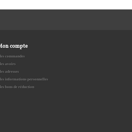
Mon compte
es commandes
es avoirs
es adresses
es informations personnelles
es bons de réduction