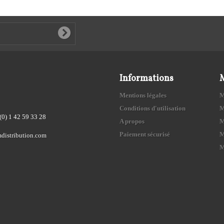
Informations
Mentions légales
M
Conditions d'utilisation
M
(0) 1 42 59 33 28
A propos
M
Paiement sécurisé
M
distribution.com
M