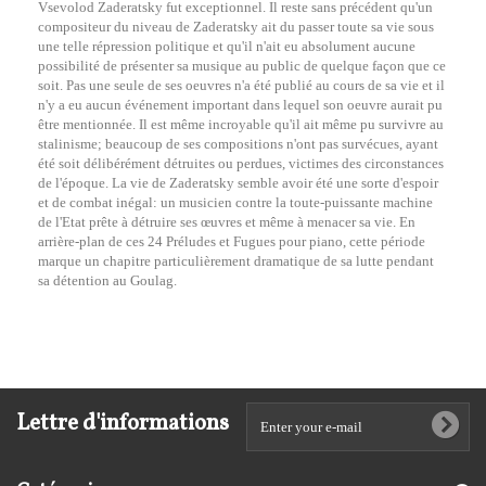
Vsevolod Zaderatsky fut exceptionnel. Il reste sans précédent qu'un
compositeur du niveau de Zaderatsky ait du passer toute sa vie sous
une telle répression politique et qu'il n'ait eu absolument aucune
possibilité de présenter sa musique au public de quelque façon que ce
soit. Pas une seule de ses oeuvres n'a été publié au cours de sa vie et il
n'y a eu aucun événement important dans lequel son oeuvre aurait pu
être mentionnée. Il est même incroyable qu'il ait même pu survivre au
stalinisme; beaucoup de ses compositions n'ont pas survécues, ayant
été soit délibérément détruites ou perdues, victimes des circonstances
de l'époque. La vie de Zaderatsky semble avoir été une sorte d'espoir
et de combat inégal: un musicien contre la toute-puissante machine
de l'Etat prête à détruire ses œuvres et même à menacer sa vie. En
arrière-plan de ces 24 Préludes et Fugues pour piano, cette période
marque un chapitre particulièrement dramatique de sa lutte pendant
sa détention au Goulag.
Lettre d'informations