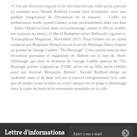
«C'est une direction experte et de très haut niveau, telle qu'on pouvait
s'y attendre avec Steuart Bedford comme chef d'orchestre, avec une
parfaite progression de l'évolution de la tension ... L'effet est
parfaitement rendu quand Grimes scrute profondément dans son âme
... Ellen Orford est bien dans son personnage, même si elle ne semble
pas toujours au mieux, et David Kempster est un Balstrode vigoureux.
"Gramophone Magazine, Novembre 2013. Peter Grimes est un opéra
composé par Benjamin Britten sur un livret de Montagu Slater, d'après
un poème de George Crabbe "The Borough". Cette production est une
évocation puissante et magistrale de Britten sur la mer du Nord.
Aldeburgh qui était la demeure de George Crabbe (auteur de 'The
Borough' poème original) au XVIIIe siècle est au XXe siècle célèbre
pour son festival "Benjamin Britten". Steuart Bedford dirige un
orchestre vaste et de haut vol sur ce nouvel enregistrement live, créé
peu de temps avant la mise en scène unique sur la plage à Aldeburgh
dans le cadre du festival de renommée mondiale de la ville.
Lettre d'informations