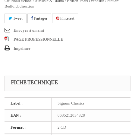
Guildhall School Of Music & Drama / Britten-Pears Orchestra / Steuart
Bedford, direction
Tweet
Partager
Pinterest
Envoyer à un ami
PAGE PROFESSIONNELLE
Imprimer
FICHE TECHNIQUE
Label :
Signum Classics
EAN :
0635212034828
Format :
2 CD