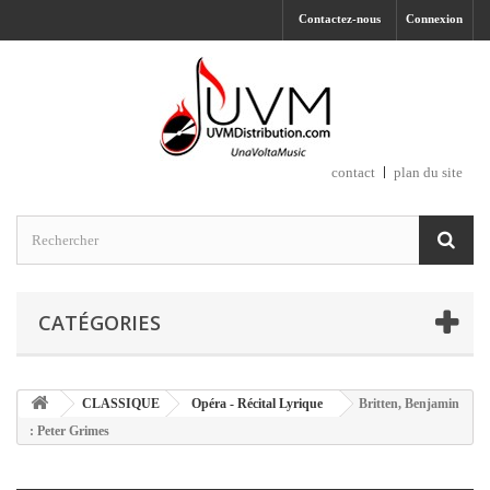
Contactez-nous
Connexion
contact
plan du site
CATÉGORIES
CLASSIQUE
Opéra - Récital Lyrique
Britten, Benjamin
: Peter Grimes