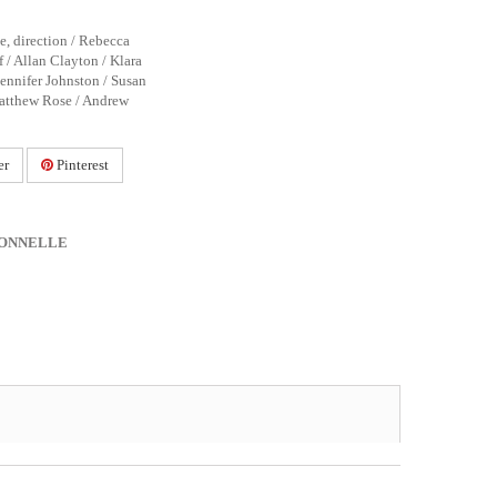
e, direction / Rebecca
 / Allan Clayton / Klara
ennifer Johnston / Susan
Matthew Rose / Andrew
er
Pinterest
IONNELLE