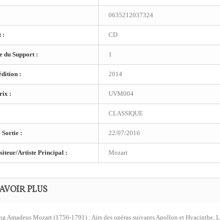
0635212037324
 :
CD
 du Support :
1
dition :
2014
ix :
UVM004
:
CLASSIQUE
 Sortie :
22/07/2016
teur/Artiste Principal :
Mozart
AVOIR PLUS
g Amadeus Mozart (1756-1791) : Airs des opéras suivants Apollon et Hyacinthe, La