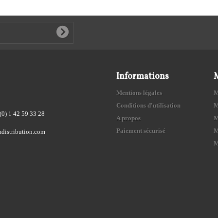
Informations
Mentions légales
M
Conditions d'utilisation
M
(0) 1 42 59 33 28
A propos
M
Paiement sécurisé
M
distribution.com
M