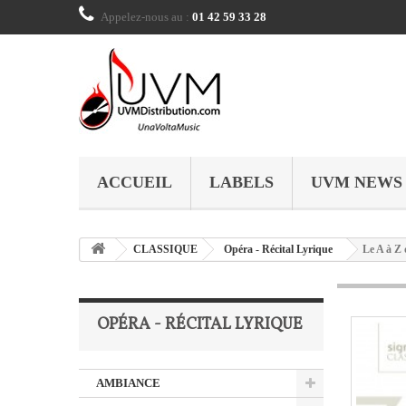
Appelez-nous au :
01 42 59 33 28
ACCUEIL
LABELS
UVM NEWS
CLASSIQUE
Opéra - Récital Lyrique
Le A à Z
OPÉRA - RÉCITAL LYRIQUE
AMBIANCE