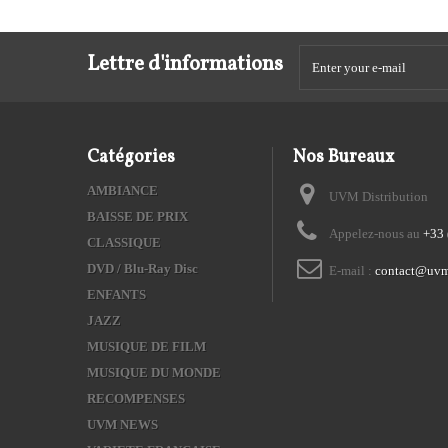
Lettre d'informations
Catégories
Nos Bureaux
AMBIANCE
UVM Distribution
BAISSE DE PRIX
Appelez-nous au
+33 
CLASSIQUE
DVD / Blu-Ray Disc
E-mail :
contact@uvm
ENFANTS
JAZZ
MUSIQUE DE FILM
MUSIQUE DU MONDE
RECOMPENSES
UVM NEWS