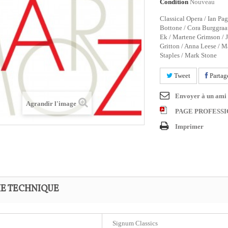
Condition
Nouveau
Classical Opera / Ian Pag
Bottone / Cora Burggraaf
Ek / Martene Grimson / J
Gritton / Anna Leese / 
Staples / Mark Stone
Tweet
Partag
Envoyer à un ami
Agrandir l'image
PAGE PROFESS
Imprimer
HE TECHNIQUE
Signum Classics