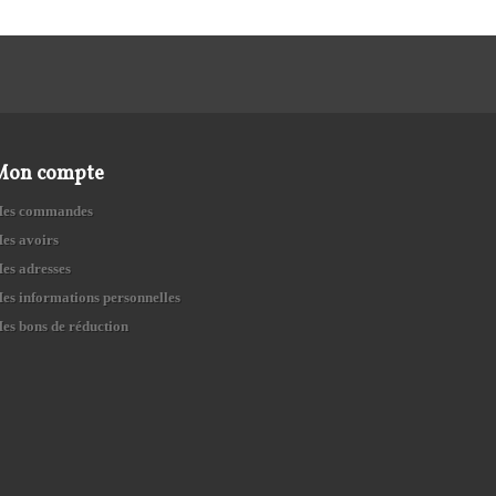
Mon compte
es commandes
es avoirs
es adresses
es informations personnelles
es bons de réduction