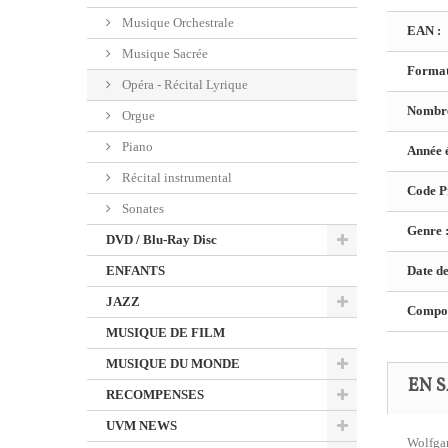
Musique Orchestrale
EAN :
Musique Sacrée
Format
Opéra - Récital Lyrique
Nombre
Orgue
Piano
Année é
Récital instrumental
Code Pr
Sonates
Genre 
DVD / Blu-Ray Disc
ENFANTS
Date de
JAZZ
Composi
MUSIQUE DE FILM
MUSIQUE DU MONDE
EN S
RECOMPENSES
UVM NEWS
Wolfgan