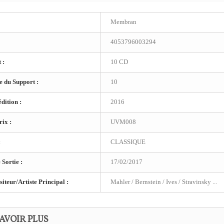
Membran
4053796003294
 :
10 CD
 du Support :
10
dition :
2016
ix :
UVM008
:
CLASSIQUE
 Sortie :
17/02/2017
teur/Artiste Principal :
Mahler / Bernstein / Ives / Stravinsky ...
AVOIR PLUS