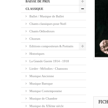
BAISSE DE PRIX
CLASSIQUE
Ballet / Musique de Ballet
Chants classiques pour Noël
Chants Orthodoxes
Choeurs
Editions compositeurs & Portraits
Historiques
La Grande Guerre 1914 - 1918
Lieder - Mélodies - Chansons
Musique Ancienne
Musique Baroque
Musique Contemporaine
Musique de Chambre
FIC
Musique du XXème siècle