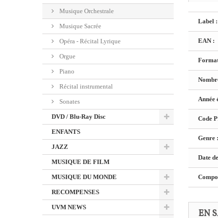
Musique Orchestrale
Label :
Musique Sacrée
EAN :
Opéra - Récital Lyrique
Orgue
Format
Piano
Nombre
Récital instrumental
Année é
Sonates
DVD / Blu-Ray Disc
Code Pr
ENFANTS
Genre 
JAZZ
Date de
MUSIQUE DE FILM
MUSIQUE DU MONDE
Composi
RECOMPENSES
UVM NEWS
EN S