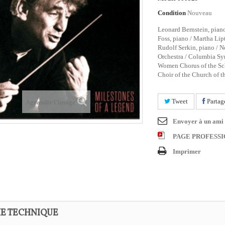
Condition
Nouveau
Leonard Bernstein, piano
Foss, piano / Martha Lip
Rudolf Serkin, piano / 
Orchestra / Columbia Sy
Women Chorus of the Sc
Choir of the Church of th
Tweet
Partag
Agrandir l'image
Envoyer à un ami
PAGE PROFESS
Imprimer
HE TECHNIQUE