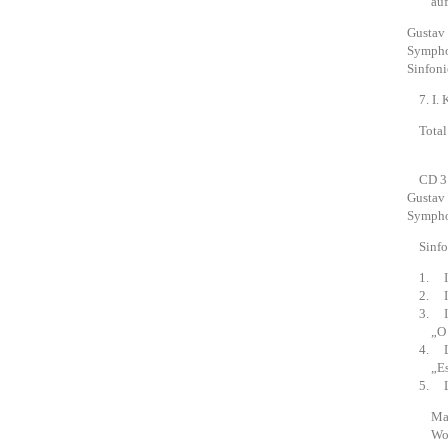
aufge
Gustav
Sympho
Sinfon
7. I. 
Total 
CD 3
Gustav
Sympho
Sinfoni
1. II.
2. III
3. IV.
„O Men
4. Lus
„Es su
5. La
Martha
Women’