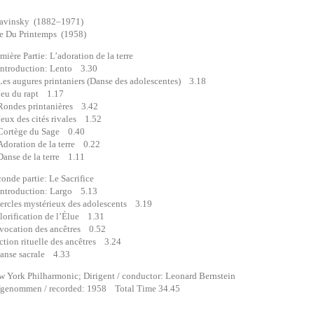
travinsky (1882–1971)
e Du Printemps (1958)
e Partie: L’adoration de la terre
roduction: Lento 3.30
 augures printaniers (Danse des adolescentes) 3.18
u du rapt 1.17
des printanières 3.42
x des cités rivales 1.52
rtège du Sage 0.40
ration de la terre 0.22
se de la terre 1.11
e partie: Le Sacrifice
roduction: Largo 5.13
rcles mystérieux des adolescents 3.19
orification de l’Élue 1.31
ocation des ancêtres 0.52
ion rituelle des ancêtres 3.24
nse sacrale 4.33
rk Philharmonic; Dirigent / conductor: Leonard Bernstein
ommen / recorded: 1958 Total Time 34.45