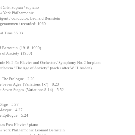
rist Sopran / soprano
ork Philharmonic
nt / conductor: Leonard Bernstein
nommen / recorded: 1960
 Time 55.03
d Bernstein (1918–1990)
e of Anxiety (1950)
e Nr. 2 für Klavier und Orchester / Symphony No. 2 for piano
hestra “The Age of Anxiety” (nach / after W. H. Auden)
1. The Prologue 2.20
 Seven Ages (Variations 1-7) 8.23
 Seven Stages (Variations 8-14) 5.52
 Dirge 5.37
 Masque 4.27
 Epilogue 5.24
Foss Klavier / piano
rk Philharmonic Leonard Bernstein