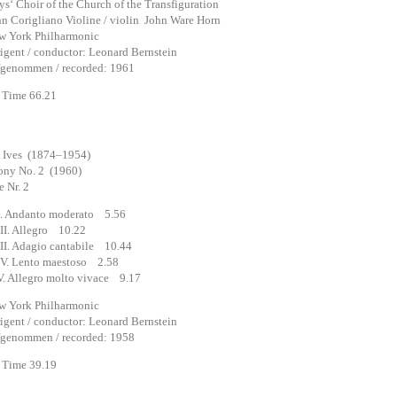
Choir of the Church of the Transfiguration
origliano Violine / violin John Ware Horn
ork Philharmonic
nt / conductor: Leonard Bernstein
nommen / recorded: 1961
Time 66.21
s Ives (1874–1954)
ny No. 2 (1960)
e Nr. 2
Andanto moderato 5.56
. Allegro 10.22
. Adagio cantabile 10.44
 Lento maestoso 2.58
Allegro molto vivace 9.17
ork Philharmonic
nt / conductor: Leonard Bernstein
nommen / recorded: 1958
Time 39.19