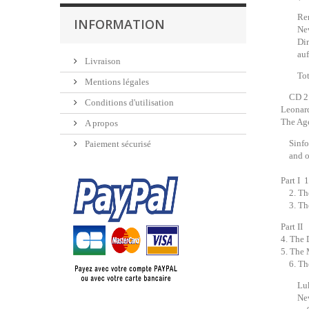
Reri G
INFORMATION
New Y
Dirige
aufge
Livraison
Total
Mentions légales
CD 2
Conditions d'utilisation
Leonar
The Ag
A propos
Sinfoni
Paiement sécurisé
and orc
Part I 
2. The
3. The
Part II
4. The
5. The
6. The
Lukas 
New Yo