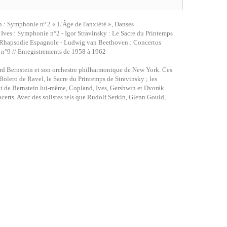
: Symphonie nº 2 « L'Âge de l'anxiété », Danses
 Ives : Symphonie n°2 - Igor Stravinsky : Le Sacre du Printemps
; Rhapsodie Espagnole - Ludwig van Beethoven : Concertos
 n°9 // Enregistrements de 1958 à 1962
rd Bernstein et son orchestre philharmonique de New York. Ces
Bolero de Ravel, le Sacre du Printemps de Stravinsky ; les
nt de Bernstein lui-même, Copland, Ives, Gershwin et Dvorák.
ncerts. Avec des solistes tels que Rudolf Serkin, Glenn Gould,