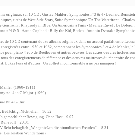
ms originaux sur 10 CD : Gustav Mahler : Symphonies n°3 & 4 - Leonard Bernstein 
iques, tirées de West Side Story, Suite Symphonique 'On The Waterfront' - Charles
e Gershwin : Rhapsody in Blue, Un Américain à Paris - Maurice Ravel : Le Boléro
ano n°4 & 5 - Aaron Copland : Billy the Kid, Rodeo - Antonin Dvorak : Symphonie
ret de 10 CD contenant douze albums originaux dans un accord parfait entre Leona
 enregistrées entre 1950 et 1962, comprennent les Symphonies 3 et 4 de Mahler, le 
os pour piano 4 et 5 de Beethoven et autres oeuvres. Les autres oeuvres inclues so
 tous des enregistrements de référence et des oeuvres maitresses du répertoire de co
ist, Lukas Foss et d'autres. Un coffret incontournable à ne pas manquer !
 Mahler (1860–1911)
ny no. 4 in G Major (1960)
ie Nr. 4 G-Dur
Bedächtig. Nicht eilen 16.52
 In gemächlicher Bewegung. Ohne Hast 9.07
. Ruhevoll 20.31
 Sehr behaglich „Wir genießen die himmlischen Freuden“ 8.31
 Des Knaben Wunderhorn)