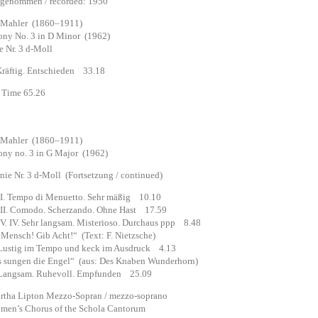
nommen / recorded: 1950
 Mahler (1860–1911)
ny No. 3 in D Minor (1962)
ie Nr. 3 d-Moll
Kräftig. Entschieden 33.18
Time 65.26
 Mahler (1860–1911)
ny no. 3 in G Major (1962)
e Nr. 3 d-Moll (Fortsetzung / continued)
 Tempo di Menuetto. Sehr mäßig 10.10
. Comodo. Scherzando. Ohne Hast 17.59
 IV. Sehr langsam. Misterioso. Durchaus ppp 8.48
sch! Gib Acht!“ (Text: F. Nietzsche)
tig im Tempo und keck im Ausdruck 4.13
ngen die Engel“ (aus: Des Knaben Wunderhorn)
ngsam. Ruhevoll. Empfunden 25.09
 Lipton Mezzo-Sopran / mezzo-soprano
s Chorus of the Schola Cantorum