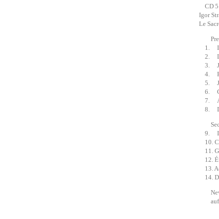
CD 5
Igor S
Le Sacr
Premièr
1. Int
2. Les
3. Je
4. Ron
5. Jeu
6. Co
7. Ado
8. Dan
Second
9. Int
10. Ce
11. Gl
12. Év
13. Act
14. Da
New Yo
aufgen