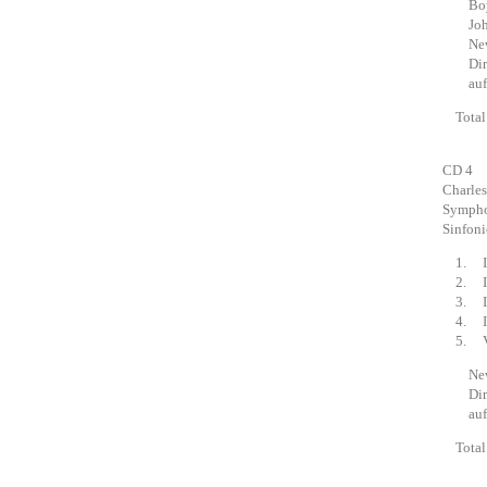
Boys‘ 
John C
New Y
Dirige
aufge
Total 
CD 4
Charle
Sympho
Sinfoni
1. I. 
2. III
3. III
4. IV.
5. V. 
New Y
Dirige
aufge
Total 