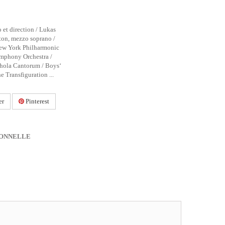
 et direction / Lukas
ton, mezzo soprano /
New York Philharmonic
mphony Orchestra /
hola Cantorum / Boys‘
e Transfiguration ...
er
Pinterest
IONNELLE