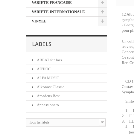
VARIETE FRANCAISE
VARIETE INTERNATIONALE
12 Albu
symphon
VINYLE
- Georg
pour pi
Un coff
LABELS
œuvres,
Concert
Ce sont
ABEAT for Jazz
Reri Gr
AD'HOC
ALFA MUSIC
CD 1
Gustav
Alkonost Classic
Sympho
Amadeus Best
Sinfon
Appassionato
1. I. 
2. II.
3. III
Tous les labels
4. IV.
(aus: