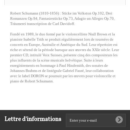
Robert Schumann (1810-1856) : Stïcke im Volkston Op.102, Drei
Romanzen Op.94, Fantasiestücke Op.73, Adagio un Allegro Op.70,
Träumerei transcription de Carl Davidoff.
Fondé en 1989, le duo formé par le violoncelliste Niall Brown et la
pianiste Isabelle Trüb se produit régulièrement lors de tournées de
concerts en Europe, Australie et Amérique du Sud. Leur répertoire est
riche et sétend de la période baroque aux œuvres du XXIe siècle. Leur
premier CD, intitulé Voix Suisses, présente cinq des compositeurs les
plus influents de la scène musicale helvétique. Suite à leurs
enregistrements en hommage à Paul Hindemith, des sonates de
Johannes Brahms et de lintégrale Gabriel Fauré, leur collaboration
avec le label DORON se poursuit par les œuvres pour violoncelle et
piano de Robert Schumann.
Lettre d'informations