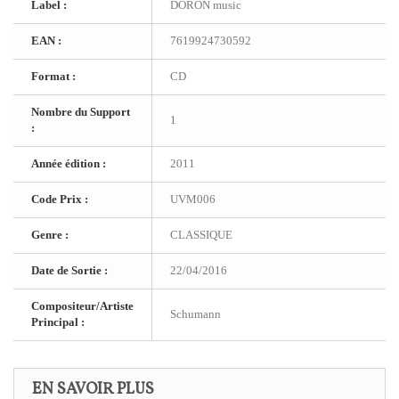
Label :
DORON music
EAN :
7619924730592
Format :
CD
Nombre du Support
1
:
Année édition :
2011
Code Prix :
UVM006
Genre :
CLASSIQUE
Date de Sortie :
22/04/2016
Compositeur/Artiste
Schumann
Principal :
EN SAVOIR PLUS