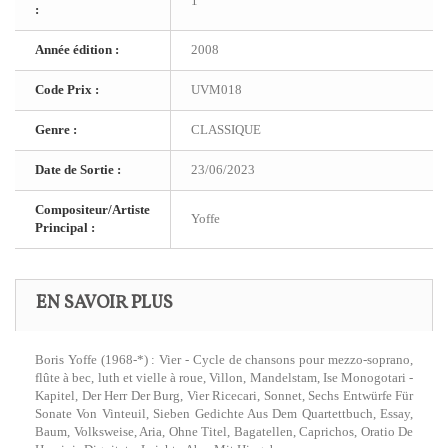
1
:
Année édition :
2008
Code Prix :
UVM018
Genre :
CLASSIQUE
Date de Sortie :
23/06/2023
Compositeur/Artiste
Yoffe
Principal :
EN SAVOIR PLUS
Boris Yoffe (1968-*) : Vier - Cycle de chansons pour mezzo-soprano,
flûte à bec, luth et vielle à roue, Villon, Mandelstam, Ise Monogotari -
Kapitel, Der Herr Der Burg, Vier Ricecari, Sonnet, Sechs Entwürfe Für
Sonate Von Vinteuil, Sieben Gedichte Aus Dem Quartettbuch, Essay,
Baum, Volksweise, Aria, Ohne Titel, Bagatellen, Caprichos, Oratio De