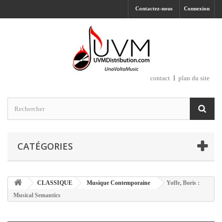
Contactez-nous
Connexion
contact
plan du site
CATÉGORIES
CLASSIQUE
Musique Contemporaine
Yoffe, Boris :
Musical Semantics