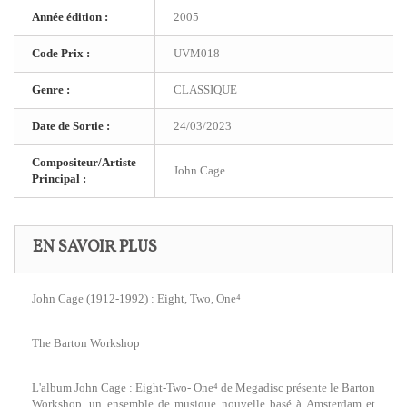
Année édition :
2005
Code Prix :
UVM018
Genre :
CLASSIQUE
Date de Sortie :
24/03/2023
Compositeur/Artiste
John Cage
Principal :
EN SAVOIR PLUS
John Cage (1912-1992) : Eight, Two, One⁴
The Barton Workshop
L'album John Cage : Eight-Two- One⁴ de Megadisc présente le Barton
Workshop, un ensemble de musique nouvelle basé à Amsterdam et