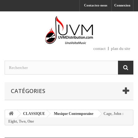
Contactez-nous
Connexion
contact
plan du site
CATÉGORIES
CLASSIQUE
Musique Contemporaine
Cage, John :
Eight, Two, One