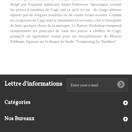
dirigé par l'expatrié américain James Fulkerson. Quiconque connaît
les pièces à numéros de Cage sait ce qu'il en est : de longs silences
séparés par de longues tonalités ou de courts éclats sonores. Comme
les exigences de Cage sont si minimales et ouvertes, c'est à l'interprète
de faire quelque chose de la musique. Le Barton Workshop comprend
certainement les principes de base des pièces à chiffres de Cage,
puisqu'il est également connu pour ses interprétations de Morton
Feldman, figurant sur le disque de mode “Composing by Numbers”.
Lettre d'informations
Catégories
Nos Bureaux