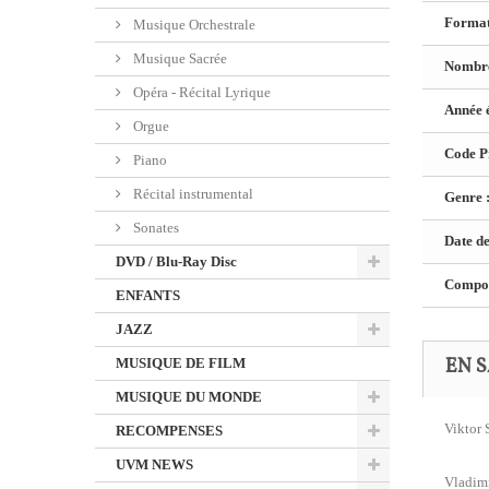
Format
Musique Orchestrale
Musique Sacrée
Nombre
Opéra - Récital Lyrique
Année é
Orgue
Code Pr
Piano
Récital instrumental
Genre 
Sonates
Date de
DVD / Blu-Ray Disc
Composi
ENFANTS
JAZZ
EN S
MUSIQUE DE FILM
MUSIQUE DU MONDE
Viktor 
RECOMPENSES
UVM NEWS
Vladimi