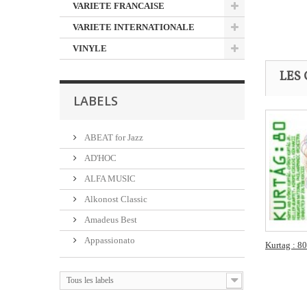
VARIETE FRANCAISE
VARIETE INTERNATIONALE
VINYLE
LES 
LABELS
ABEAT for Jazz
AD'HOC
ALFA MUSIC
Alkonost Classic
Amadeus Best
Appassionato
Kurtag : 80
Tous les labels