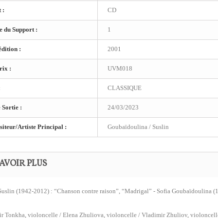
 :
CD
 du Support :
1
dition :
2001
ix :
UVM018
:
CLASSIQUE
 Sortie :
24/03/2023
teur/Artiste Principal :
Goubaïdoulina / Suslin
AVOIR PLUS
Suslin (1942-2012) : “Chanson contre raison”, “Madrigal” - Sofia Goubaïdoulina (1
r Tonkha, violoncelle / Elena Zhuliova, violoncelle / Vladimir Zhuliov, violoncelle