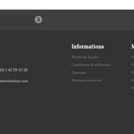
Informations
Mentions légales
M
Conditions d'utilisation
M
(0) 1 42 59 33 28
A propos
M
Paiement sécurisé
M
distribution.com
M