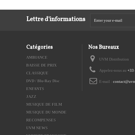
Lettre d'informations
Catégories
Nos Bureaux
AMBIANCE
UVM Distribution
BAISSE DE PRIX
Appelez-nous au
+33 
CLASSIQUE
DVD / Blu-Ray Disc
E-mail :
contact@uvm
ENFANTS
JAZZ
MUSIQUE DE FILM
MUSIQUE DU MONDE
RECOMPENSES
UVM NEWS