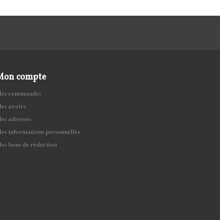
Mon compte
es commandes
es avoirs
es adresses
es informations personnelles
es bons de réduction