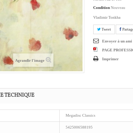
Condition
Nouveau
Vladimir Tonkha
Tweet
Partag
Envoyer à un ami
PAGE PROFESS
Imprimer
Agrandir l'image
HE TECHNIQUE
Megadisc Classics
5425006588195