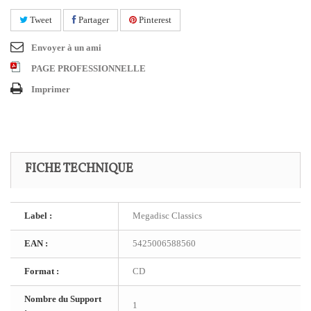
Tweet
Partager
Pinterest
Envoyer à un ami
PAGE PROFESSIONNELLE
Imprimer
FICHE TECHNIQUE
Label :
Megadisc Classics
EAN :
5425006588560
Format :
CD
Nombre du Support
1