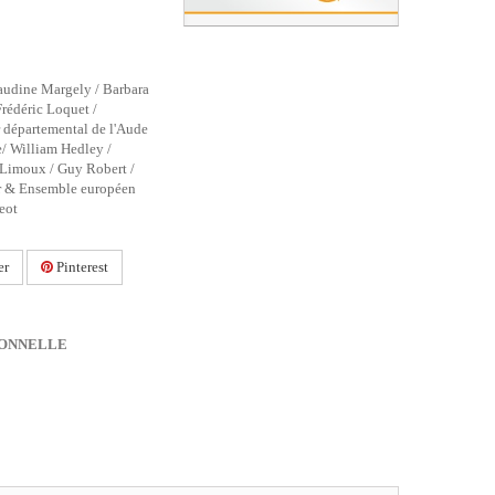
audine Margely / Barbara
Frédéric Loquet /
 départemental de l'Aude
e/ William Hedley /
 Limoux / Guy Robert /
r & Ensemble européen
eot
er
Pinterest
IONNELLE