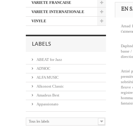
VARIETE FRANCAISE
EN S
VARIETE INTERNATIONALE
VINYLE
Arnad D
t'aimer
LABELS
Daphné 
basse /
directi
ABEAT for Jazz
AD'HOC
Attiré 
premièr
ALFA MUSIC
sobriét
Alkonost Classic
fleuve 
registr
Amadeus Best
hommage
fantais
Appassionato
Tous les labels