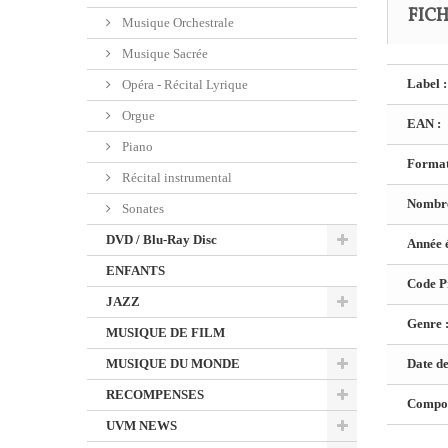
FIC
Musique Orchestrale
Musique Sacrée
Label :
Opéra - Récital Lyrique
Orgue
EAN :
Piano
Format
Récital instrumental
Nombre
Sonates
DVD / Blu-Ray Disc
Année é
ENFANTS
Code Pr
JAZZ
Genre 
MUSIQUE DE FILM
MUSIQUE DU MONDE
Date de
RECOMPENSES
Composi
UVM NEWS