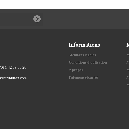
Informations
Mentions légales
M
Conditions d'utilisation
M
(0) 1 42 59 33 28
A propos
M
Paiement sécurisé
M
distribution.com
M