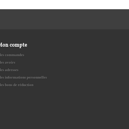
Mon compte
es commandes
es avoirs
es adresses
es informations personnelles
es bons de réduction