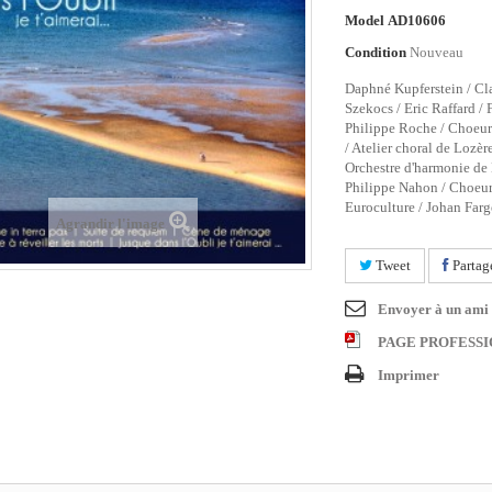
Model
AD10606
Condition
Nouveau
Daphné Kupferstein / Cl
Szekocs / Eric Raffard / 
Philippe Roche / Choeur
/ Atelier choral de Lozèr
Orchestre d'harmonie de
Philippe Nahon / Choeu
Euroculture / Johan Farg
Agrandir l'image
Tweet
Partag
Envoyer à un ami
PAGE PROFESS
Imprimer