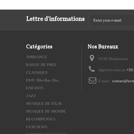
Lettre d'informations
Catégories
Nos Bureaux
AMBIANCE
UVM Distribution
BAISSE DE PRIX
Appelez-nous au
+33 
CLASSIQUE
DVD / Blu-Ray Disc
E-mail :
contact@uvm
ENFANTS
JAZZ
MUSIQUE DE FILM
MUSIQUE DU MONDE
RECOMPENSES
UVM NEWS