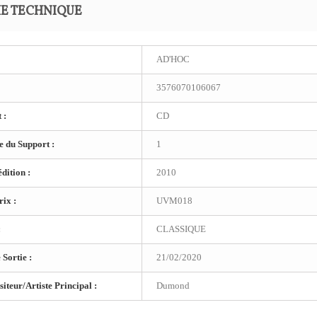
HE TECHNIQUE
AD'HOC
3576070106067
 :
CD
 du Support :
1
dition :
2010
ix :
UVM018
:
CLASSIQUE
 Sortie :
21/02/2020
teur/Artiste Principal :
Dumond