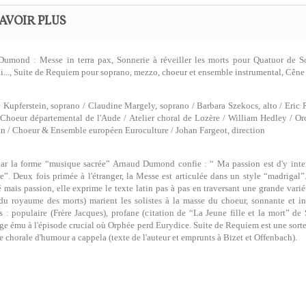
AVOIR PLUS
umond : Messe in terra pax, Sonnerie à réveiller les morts pour Quatuor de So
ai..., Suite de Requiem pour soprano, mezzo, choeur et ensemble instrumental, Cêne
Kupferstein, soprano / Claudine Margely, soprano / Barbara Szekocs, alto / Eric R
 Choeur départemental de l'Aude / Atelier choral de Lozère / William Hedley / O
on / Choeur & Ensemble européen Euroculture / Johan Fargeot, direction
par la forme “musique sacrée” Arnaud Dumond confie : “ Ma passion est d'y interp
e”. Deux fois primée à l'étranger, la Messe est articulée dans un style “madrigal
é mais passion, elle exprime le texte latin pas à pas en traversant une grande varié
du royaume des morts) marient les solistes à la masse du choeur, sonnante et inc
es : populaire (Frère Jacques), profane (citation de “La Jeune fille et la mort” de 
 ému à l'épisode crucial où Orphée perd Eurydice. Suite de Requiem est une sorte 
ie chorale d'humour a cappela (texte de l'auteur et emprunts à Bizet et Offenbach).