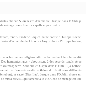
listes choeur & orchestre d'harmonie, Jusque dans l'Oubli je
 de ménage pour choeur a capella et percussion
affard, ténor / Frédéric Loquet, haute-contre / Philippe Roche,
rchestre d'harmonie de Limoux / Guy Robert / Philippe Nahon,
réter les thèmes religieux afin de les rendre à leur humanité
”. Des harmonies rares y aboutissent à des accords tonals. Avec
té d'atmosphères. Sonnerie et Jusque dans l'Ouble... (la Léthée,
antatoire. Sonnerie exalte le thème du réveil sous différents
Schubert), et sacré (Dies Irae). Jusque dans l'Oubli... dresse un
de missa brevis... qui ramènre à la vie. Cêne de ménage est une