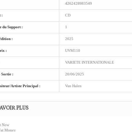
4262428983549
 :
CD
 du Support :
1
dition :
2025
ix :
UVM110
:
VARIETE INTERNATIONALE
 Sortie :
20/06/2025
teur/Artiste Principal :
Van Halen
AVOIR PLUS
ht Now
 Fat Money