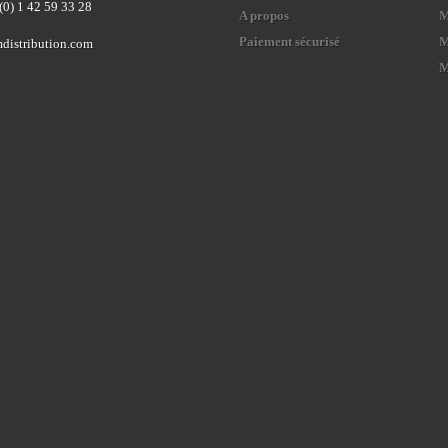
(0) 1 42 59 33 28
A propos
M
Paiement sécurisé
M
distribution.com
M