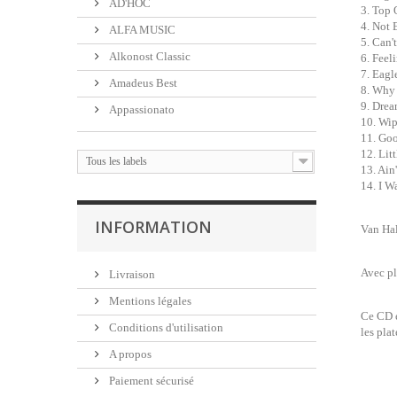
AD'HOC
3. Top 
4. Not
ALFA MUSIC
5. Can'
Alkonost Classic
6. Feel
7. Eagl
Amadeus Best
8. Why 
9. Dre
Appassionato
10. Wi
11. Go
12. Lit
Tous les labels
13. Ain
14. I W
INFORMATION
Van Hal
Avec pl
Livraison
Mentions légales
Ce CD e
Conditions d'utilisation
les pla
A propos
Paiement sécurisé