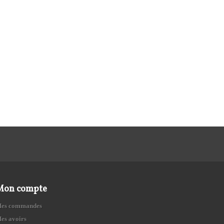
Mon compte
es commandes
es avoirs