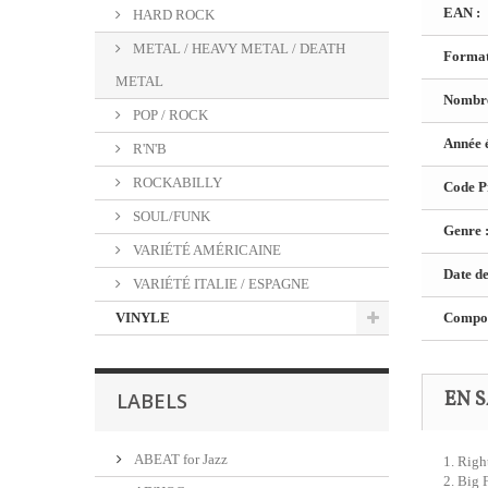
EAN :
HARD ROCK
METAL / HEAVY METAL / DEATH
Format
METAL
Nombre
POP / ROCK
Année é
R'N'B
ROCKABILLY
Code Pr
SOUL/FUNK
Genre 
VARIÉTÉ AMÉRICAINE
Date de
VARIÉTÉ ITALIE / ESPAGNE
VINYLE
Composi
EN S
LABELS
ABEAT for Jazz
1. Rig
2. Big