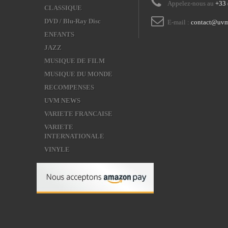
Appelez-nous au
+33 
CLASSIQUE
DVD / Blu-Ray Disc
E-mail :
contact@uvm
ENFANTS
JAZZ
MUSIQUE DE FILM
MUSIQUE DU MONDE
RECOMPENSES
UVM NEWS
VARIETE FRANCAISE
VARIETE
INTERNATIONALE
VINYLE