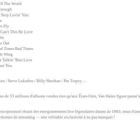
Of The World
 Enough
t Stop Lovin' You
in
es Fly
Can't This Be Love
ams
pe Out
od Times Bad Times
tle Wing
't Talkin' 'Bou Love
ant You
en / Steve Lukather / Billy Sheehan / Pat Torpey ...
us de 55 millions d'albums vendus rien qu'aux États-Unis, Van Halen figure parmi les
xceptionnel réunit des enregistrements live légendaires datant de 1983, issus d'une
teformes de streaming — une véritable exclusivité à ne pas manquer !