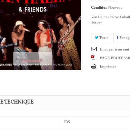
Condition
Nouveau
Van Halen / Steve Lukath
Torpey
Tweet
Partag
Envoyer à un ami
PAGE PROFESS
Agrandir l'image
Imprimer
HE TECHNIQUE
IDS