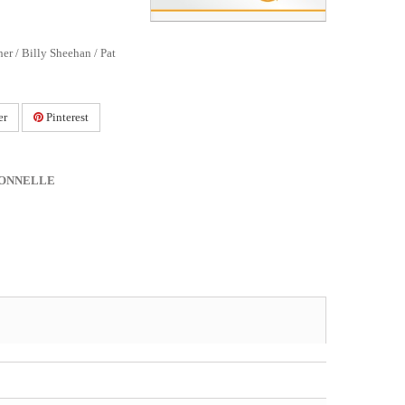
er / Billy Sheehan / Pat
er
Pinterest
IONNELLE