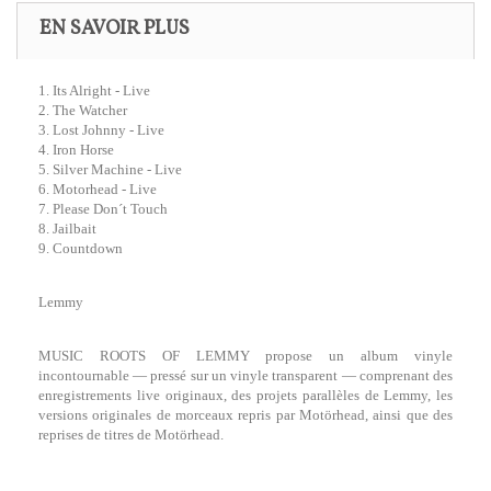
EN SAVOIR PLUS
1. Its Alright - Live
2. The Watcher
3. Lost Johnny - Live
4. Iron Horse
5. Silver Machine - Live
6. Motorhead - Live
7. Please Don´t Touch
8. Jailbait
9. Countdown
Lemmy
MUSIC ROOTS OF LEMMY propose un album vinyle
incontournable — pressé sur un vinyle transparent — comprenant des
enregistrements live originaux, des projets parallèles de Lemmy, les
versions originales de morceaux repris par Motörhead, ainsi que des
reprises de titres de Motörhead.