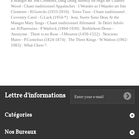
a Manger arr. Jim Clements, Ding Dong Merrily on High arr. Charles
Wood - Chant traditionnel Appalaches : I Wonder as I Wander arr Jim
Clements - H.Gorecki (1933-2010) : Totus Tuus - Chant traditionnel :
Coventry Carol - G.Lack (1954-*) : Jesu, Swete Sone Dear, At the
Manger Mary Sings - Chant traditionnel Allemand : In Dulei Jubilo
arr. H.Praetorius - P.Warlock (1894-1930) : Bethlehem Down -
Anonyme : There is no Rose - J.Mouton (1459-1522) : Nesciens
Mater - P.Cornelius (1824-1874) : The Three Kings - W.Walton (1902-
1983) : What Cheer ?.
Lettre d'informations
Catégories
Nos Bureaux