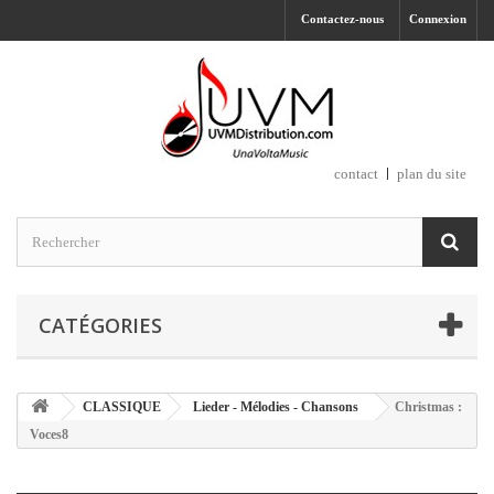
Contactez-nous
Connexion
contact
plan du site
CATÉGORIES
CLASSIQUE
Lieder - Mélodies - Chansons
Christmas :
Voces8