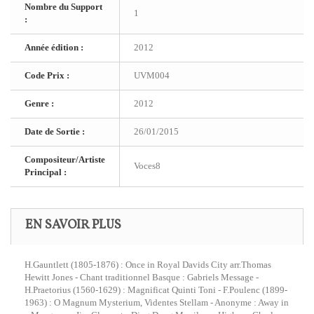
Nombre du Support
1
:
Année édition :
2012
Code Prix :
UVM004
Genre :
2012
Date de Sortie :
26/01/2015
Compositeur/Artiste
Voces8
Principal :
EN SAVOIR PLUS
H.Gauntlett (1805-1876) : Once in Royal Davids City arr.Thomas
Hewitt Jones - Chant traditionnel Basque : Gabriels Message -
H.Praetorius (1560-1629) : Magnificat Quinti Toni - F.Poulenc (1899-
1963) : O Magnum Mysterium, Videntes Stellam - Anonyme : Away in