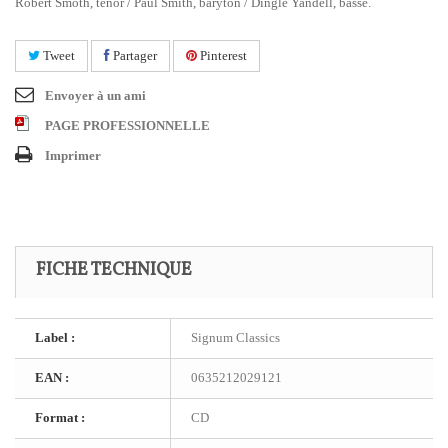
Robert Smoth, ténor / Paul Smith, baryton / Dingle Yandell, basse.
Tweet
Partager
Pinterest
Envoyer à un ami
PAGE PROFESSIONNELLE
Imprimer
FICHE TECHNIQUE
Label :
Signum Classics
EAN :
0635212029121
Format :
CD