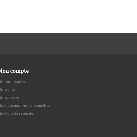
Mon compte
es commandes
es avoirs
es adresses
es informations personnelles
es bons de réduction