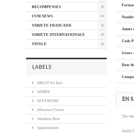
Format
RECOMPENSES
UVM NEWS
Nombre
VARIETE FRANCAISE
Année é
VARIETE INTERNATIONALE
Code Pr
VINYLE
Genre 
Date de
LABELS
Composi
ABEAT for Jazz
AD'HOC
EN S
ALFA MUSIC
Alkonost Classic
The Way
Amadeus Best
Appassionato
André N