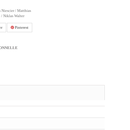
 Niescier / Matthias
 / Niklas Walter
er
Pinterest
IONNELLE