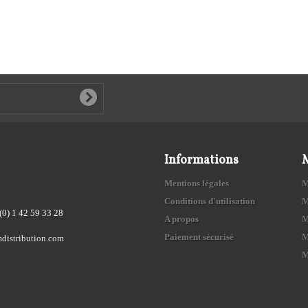
Informations
Mentions légales
M
Conditions d'utilisation
M
(0) 1 42 59 33 28
A propos
M
Paiement sécurisé
M
distribution.com
M