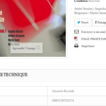
Condition
Nouveau
André Nendza / Angelika
Bergmann / Martin Sasse
Tweet
Partag
Envoyer à un ami
PAGE PROFESS
Imprimer
Agrandir l'image
HE TECHNIQUE
Jazzsick Records
0885150703274