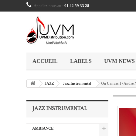
Appelez-nous au :
01 42 59 33 28
ACCUEIL
LABELS
UVM NEWS
JAZZ
Jazz Instrumental
On Canvas I / André 
JAZZ INSTRUMENTAL
AMBIANCE