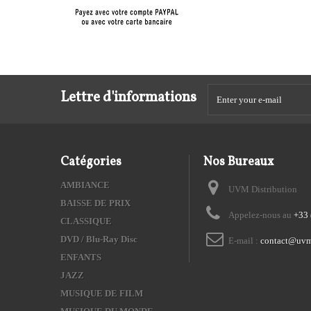
Lettre d'informations
Catégories
Nos Bureaux
AMBIANCE
UVM Distribution
BAISSE DE PRIX
Appelez-nous au
+33 
CLASSIQUE
DVD / Blu-Ray Disc
E-mail :
contact@uvm
ENFANTS
JAZZ
MUSIQUE DE FILM