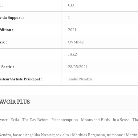
 :
CD
 du Support :
1
dition :
2021
ix :
UVM042
:
JAZZ
 Sortie :
28/05/2021
teur/Artiste Principal :
André Nendza
AVOIR PLUS
ner - Ecila - The Day Before - Placontemption - Moons and Birds - In a Sense - T
endza, basse / Angelika Niescier, sax alto / Matthias Bergmann, trombone / Martin S