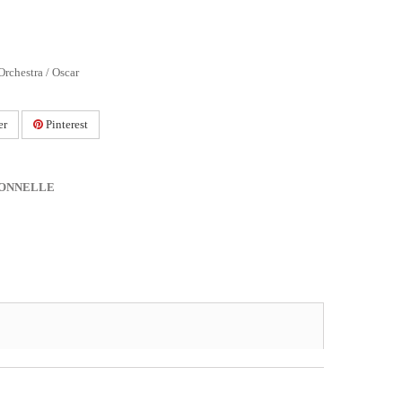
rchestra / Oscar
er
Pinterest
IONNELLE