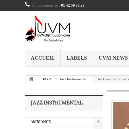
Appelez-nous au :
01 42 59 33 28
ACCUEIL
LABELS
UVM NEWS
JAZZ
Jazz Instrumental
The Treasury Shows Vo
JAZZ INSTRUMENTAL
AMBIANCE