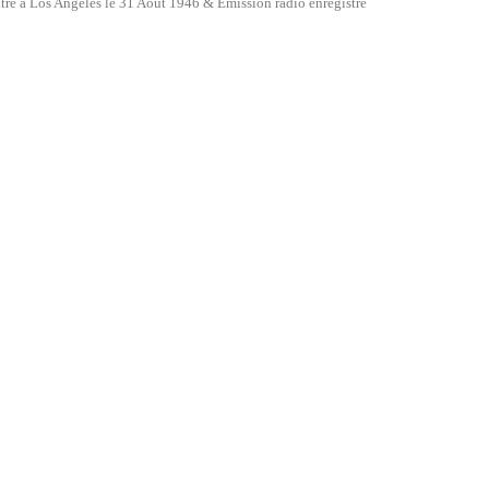
tre à Los Angeles le 31 Août 1946 & Emission radio enregistré