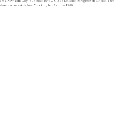
ant à New York City le 26 Août 1943 // CD 2 : Émission enregistré au Lincoln Thea
rium Restaurant de New York City le 5 Octobre 1946