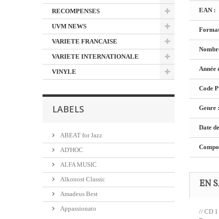
EAN :
RECOMPENSES
UVM NEWS
Format
VARIETE FRANCAISE
Nombre
VARIETE INTERNATIONALE
Année é
VINYLE
Code Pr
LABELS
Genre 
Date de
ABEAT for Jazz
Composi
AD'HOC
ALFA MUSIC
Alkonost Classic
EN S
Amadeus Best
Appassionato
// CD 1