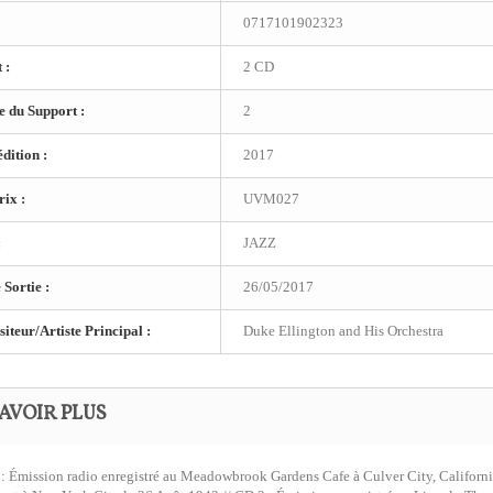
0717101902323
 :
2 CD
 du Support :
2
dition :
2017
ix :
UVM027
:
JAZZ
 Sortie :
26/05/2017
teur/Artiste Principal :
Duke Ellington and His Orchestra
AVOIR PLUS
 : Émission radio enregistré au Meadowbrook Gardens Cafe à Culver City, Californi