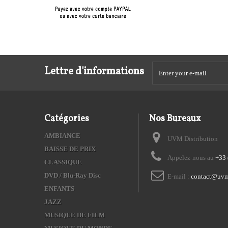
Lettre d'informations
Catégories
Nos Bureaux
AMBIANCE
UVM Distribution
BAISSE DE PRIX
Appelez-nous au
+33 
CLASSIQUE
DVD / Blu-Ray Disc
E-mail :
contact@uvm
ENFANTS
JAZZ
MUSIQUE DE FILM