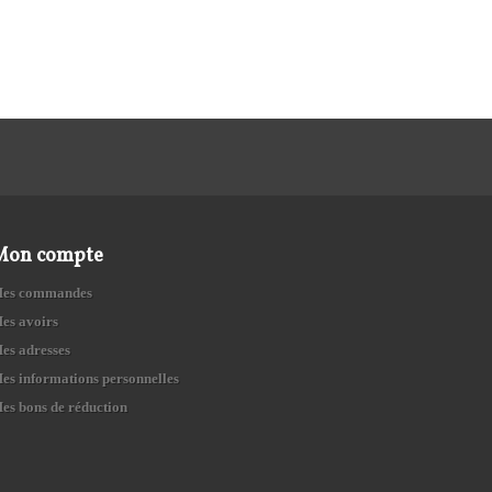
Mon compte
es commandes
es avoirs
es adresses
es informations personnelles
es bons de réduction