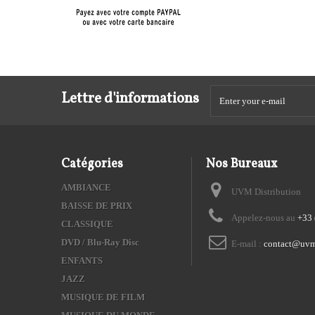
Lettre d'informations
Catégories
Nos Bureaux
AMBIANCE
UVM Distribution
BAISSE DE PRIX
Appelez-nous au
+33 
CLASSIQUE
DVD / Blu-Ray Disc
E-mail :
contact@uvm
ENFANTS
JAZZ
MUSIQUE DE FILM