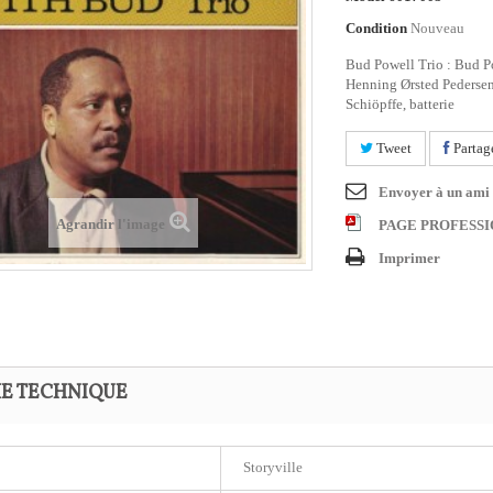
Condition
Nouveau
Bud Powell Trio : Bud Po
Henning Ørsted Pedersen
Schiöpffe, batterie
Tweet
Partag
Envoyer à un ami
Agrandir l'image
PAGE PROFESS
Imprimer
HE TECHNIQUE
Storyville