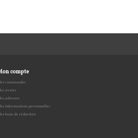
Mon compte
es commandes
es avoirs
es adresses
es informations personnelles
es bons de réduction