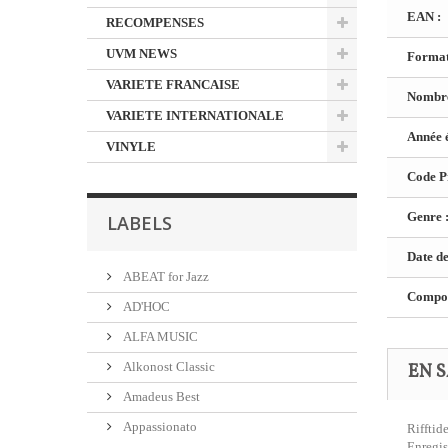
EAN :
RECOMPENSES
UVM NEWS
Format
VARIETE FRANCAISE
Nombre
VARIETE INTERNATIONALE
Année é
VINYLE
Code Pr
Genre 
LABELS
Date de
ABEAT for Jazz
Composi
AD'HOC
ALFA MUSIC
Alkonost Classic
EN S
Amadeus Best
Appassionato
Rifftid
Enregis