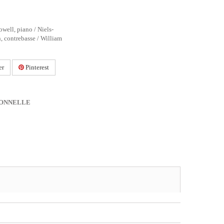
well, piano / Niels-
, contrebasse / William
er
Pinterest
IONNELLE