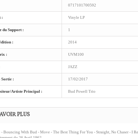
0717101700592
 :
Vinyle LP
 du Support :
1
dition :
2014
ix :
UVM100
:
JAZZ
 Sortie :
17/02/2017
teur/Artiste Principal :
Bud Powell Trio
AVOIR PLUS
e - Bouncing With Bud - Move - The Best Thing For You - Straight, No Chaser - I R
trement du 26 Avril 1962