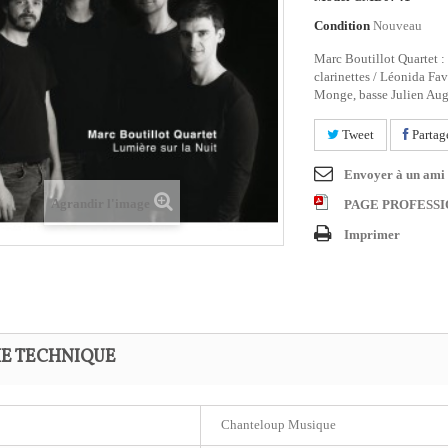
Condition
Nouveau
Marc Boutillot Quartet :
clarinettes / Léonida Fav
Monge, basse Julien Augi
Tweet
Partag
Envoyer à un ami
Agrandir l'image
PAGE PROFESS
Imprimer
HE TECHNIQUE
Chanteloup Musique