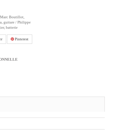
 Marc Boutillot,
a, guitare / Philippe
er, batterie
er
Pinterest
IONNELLE