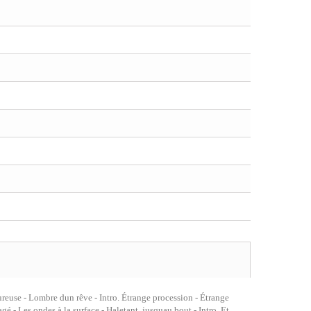
reuse - Lombre dun rêve - Intro. Étrange procession - Étrange
é - Les ondes à la surface - Haletant, jusquau bout - Intro. Et