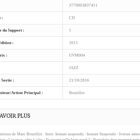
3770003837411
 :
CD
 du Support :
1
dition :
2015
ix :
UVM004
:
JAZZ
 Sortie :
21/10/2016
teur/Artiste Principal :
Boutillot
AVOIR PLUS
tions de Marc Boutillot : Intro. Instant suspendu - Instant Suspendu - Ivresse amou
ion - Lavance, côte à côte - Et tourne telle bien rond ? - Nostalgie dun moment partag