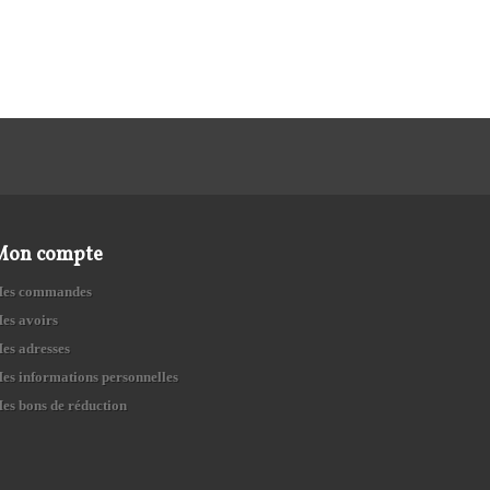
Mon compte
es commandes
es avoirs
es adresses
es informations personnelles
es bons de réduction