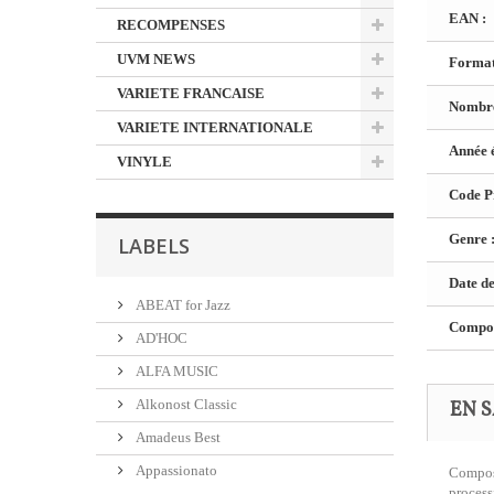
EAN :
RECOMPENSES
UVM NEWS
Format
VARIETE FRANCAISE
Nombre
VARIETE INTERNATIONALE
Année é
VINYLE
Code Pr
Genre 
LABELS
Date de
ABEAT for Jazz
Composi
AD'HOC
ALFA MUSIC
Alkonost Classic
EN S
Amadeus Best
Appassionato
Composi
process