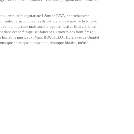
t », entouré du guitariste Léonida FAVA, contrebassiste
itiatique, accompagnés de cette grande dame : « la Nuit ».
souvent amoureuse mais aussi bruyante, festive bienveillante,
 dans ces forêts qui senfoncent au travers des frontières et,
ples horizons musicaux, Marc BOUTILLOT livre avec ce Quartet
, musique classique européenne, musique binaire, métrique