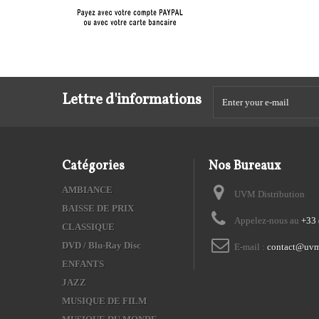
Lettre d'informations
Catégories
Nos Bureaux
AMBIANCE
UVM Distribution
BAISSE DE PRIX
Appelez-nous au
+33 
CLASSIQUE
DVD / Blu-Ray Disc
E-mail :
contact@uvm
ENFANTS
JAZZ
MUSIQUE DE FILM