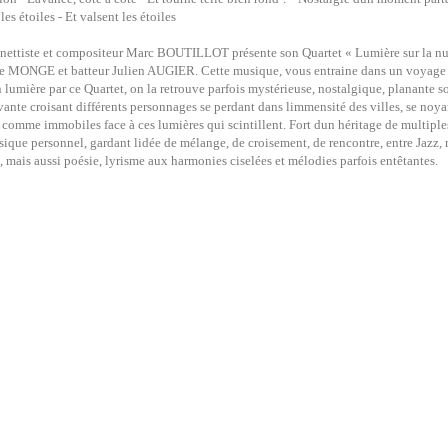
les étoiles - Et valsent les étoiles
inettiste et compositeur Marc BOUTILLOT présente son Quartet « Lumière sur la nui
e MONGE et batteur Julien AUGIER. Cette musique, vous entraine dans un voyage in
 lumière par ce Quartet, on la retrouve parfois mystérieuse, nostalgique, planante 
vante croisant différents personnages se perdant dans limmensité des villes, se noyant
, comme immobiles face à ces lumières qui scintillent. Fort dun héritage de multi
ique personnel, gardant lidée de mélange, de croisement, de rencontre, entre Jazz
, mais aussi poésie, lyrisme aux harmonies ciselées et mélodies parfois entêtantes.