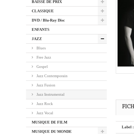
BAISSE DE PRIX
CLASSIQUE
DVD / Blu-Ray Disc
ENFANTS
JAZZ
Blues
Free Jazz
Gospel
Jazz Contemporain
Jazz Fusion
Jazz Instrumental
Jazz Rock
FIC
Jazz Vocal
MUSIQUE DE FILM
Label :
MUSIQUE DU MONDE