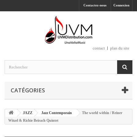
Contactez-nous
Connexion
contact
plan du site
CATÉGORIES
JAZZ
Jazz Contemporain
The world within / Reiner
Witzel & Richie Beirach Quintet