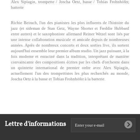
Alex Sipiagin, trompette / Joscha Oetz, basse / Tobias Frohnhöfer,
batterie
Richie Beirach, l'un des pianistes les plus influents de l'histoire du
jazz (et sideman de Stan Getz, Wayne Shorter et Freddie Hubbard
entre autres) et le saxophoniste allemand Reiner Witzel sont liés par
une intense collaboration musicale et amicale depuis de nombreuses
années. Après de nombreux concerts et deux sorties live, ils sortent
aujourd'hui ensemble leur premier album studio. Un jazz puissant, à la
fois moderne et enraciné dans la tradition, interprétant de manière
convaincante des compositions écrites par les chefs d'orchestre dans
un quintette international de premier ordre avec Alex Sipiagin,
actuellement l'un des trompettistes les plus recherchés au monde,
Joscha Oetz à la basse et Tobias Frohnhöfer à la batterie.
Lettre d'informations