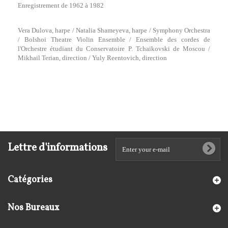
Enregistrement de 1962 à 1982
Vera Dulova, harpe / Natalia Shameyeva, harpe / Symphony Orchestra
/ Bolshoi Theatre Violin Ensemble / Ensemble des cordes de
l'Orchestre étudiant du Conservatoire P. Tchaïkovski de Moscou /
Mikhail Terian, direction / Yuly Reentovich, direction
Lettre d'informations
Catégories
Nos Bureaux