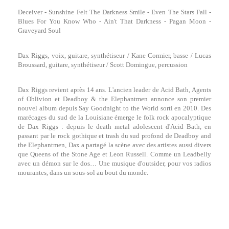
Deceiver - Sunshine Felt The Darkness Smile - Even The Stars Fall -
Blues For You Know Who - Ain't That Darkness - Pagan Moon -
Graveyard Soul
Dax Riggs, voix, guitare, synthétiseur / Kane Cormier, basse / Lucas
Broussard, guitare, synthétiseur / Scott Domingue, percussion
Dax Riggs revient après 14 ans. L'ancien leader de Acid Bath, Agents
of Oblivion et Deadboy & the Elephantmen annonce son premier
nouvel album depuis Say Goodnight to the World sorti en 2010. Des
marécages du sud de la Louisiane émerge le folk rock apocalyptique
de Dax Riggs : depuis le death metal adolescent d'Acid Bath, en
passant par le rock gothique et trash du sud profond de Deadboy and
the Elephantmen, Dax a partagé la scène avec des artistes aussi divers
que Queens of the Stone Age et Leon Russell. Comme un Leadbelly
avec un démon sur le dos… Une musique d'outsider, pour vos radios
mourantes, dans un sous-sol au bout du monde.