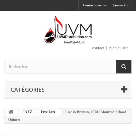
Contactez-nous
Connexion
contact
plan du site
CATÉGORIES
JAZZ
Free Jazz
Live in Bremen, 1978 / Manfred Schoof
Quintet