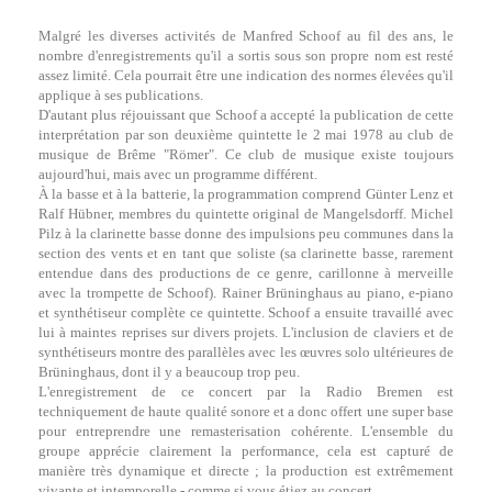
Malgré les diverses activités de Manfred Schoof au fil des ans, le
nombre d'enregistrements qu'il a sortis sous son propre nom est resté
assez limité. Cela pourrait être une indication des normes élevées qu'il
applique à ses publications.
D'autant plus réjouissant que Schoof a accepté la publication de cette
interprétation par son deuxième quintette le 2 mai 1978 au club de
musique de Brême "Römer". Ce club de musique existe toujours
aujourd'hui, mais avec un programme différent.
À la basse et à la batterie, la programmation comprend Günter Lenz et
Ralf Hübner, membres du quintette original de Mangelsdorff. Michel
Pilz à la clarinette basse donne des impulsions peu communes dans la
section des vents et en tant que soliste (sa clarinette basse, rarement
entendue dans des productions de ce genre, carillonne à merveille
avec la trompette de Schoof). Rainer Brüninghaus au piano, e-piano
et synthétiseur complète ce quintette. Schoof a ensuite travaillé avec
lui à maintes reprises sur divers projets. L'inclusion de claviers et de
synthétiseurs montre des parallèles avec les œuvres solo ultérieures de
Brüninghaus, dont il y a beaucoup trop peu.
L'enregistrement de ce concert par la Radio Bremen est
techniquement de haute qualité sonore et a donc offert une super base
pour entreprendre une remasterisation cohérente. L'ensemble du
groupe apprécie clairement la performance, cela est capturé de
manière très dynamique et directe ; la production est extrêmement
vivante et intemporelle - comme si vous étiez au concert.