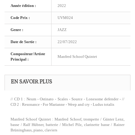
Année édition :
2022
Code Prix :
UVM024
Genre :
JAZZ
Date de Sortie :
22/07/2022
Compositeur/Artiste
Manfred Schoof Quintet
Principal :
EN SAVOIR PLUS
// CD 1 : Neum - Ostinato - Scales - Source - Lonesome defender - //
CD 2 : Resonance - For Marianne - Weep and cry - Ludus totalis
Manfred Schoof Quintet : Manfred Schoof, trompette / Günter Lenz,
basse / Ralf Hübner, batterie / Michel Pilz, clarinette basse / Rainer
Brüninghaus, piano, claviers