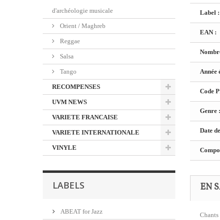
d'archéologie musicale
Label :
Orient / Maghreb
EAN :
Reggae
Nombre
Salsa
Tango
Année é
RECOMPENSES
Code Pr
UVM NEWS
Genre 
VARIETE FRANCAISE
Date de
VARIETE INTERNATIONALE
VINYLE
Composi
LABELS
EN S
ABEAT for Jazz
Chants 