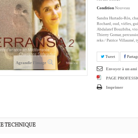
Condition
Nouveau
Sandra Hurtado-Ròs, chan
Rochard, oud, vièles, gui
Abdalatef Bouzbiba, viol
Thierry Gomar, percussion
reks / Patrice Villaumé, 
Tweet
Partag
Agrandir l'image
Envoyer à un ami
PAGE PROFESS
Imprimer
HE TECHNIQUE