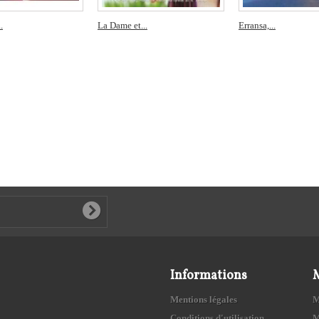
.
La Dame et...
Erransa,...
Informations
Mentions légales
M
Conditions d'utilisation
M