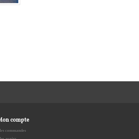
Mon compte
es commandes
es avoirs