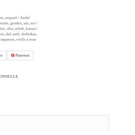
t, serpatti / André
terne, gembri, saz, nei /
on, alto, rebab, kanun /
s, daf, zarb, derbokas,
tympanon, vielle à roue
er
Pinterest
IONNELLE