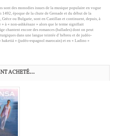
nsons sont des monodies issues de la musique populaire en vogue
n 1492, époque de la chute de Grenade et du début de la
 Grèce ou Bulgarie, sont en Castillan et continuent, depuis, à
 » à « non-ashkénaze » alors que le terme signifiait
âge chantent encore des romances (ballades) dont on peut
liturgiques dans une langue teintée d' hébreu et de judéo-
« haketiá » (judéo-espagnol marocain) et en « Ladino »
NT ACHETÉ...