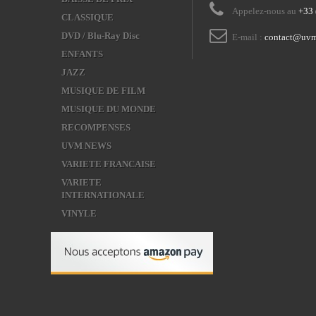
Appelez-nous au
+33 
CLASSIQUE
DVD / Blu-Ray Disc
E-mail :
contact@uvm
ENFANTS
JAZZ
MUSIQUE DE FILM
MUSIQUE DU MONDE
RECOMPENSES
UVM NEWS
VARIETE FRANCAISE
VARIETE
INTERNATIONALE
VINYLE