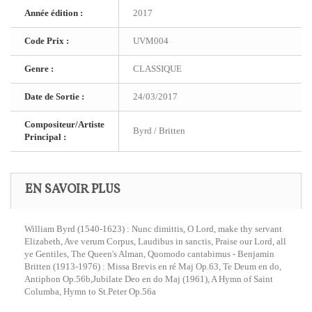
Année édition :
2017
Code Prix :
UVM004
Genre :
CLASSIQUE
Date de Sortie :
24/03/2017
Compositeur/Artiste
Byrd / Britten
Principal :
EN SAVOIR PLUS
William Byrd (1540-1623) : Nunc dimittis, O Lord, make thy servant
Elizabeth, Ave verum Corpus, Laudibus in sanctis, Praise our Lord, all
ye Gentiles, The Queen's Alman, Quomodo cantabimus - Benjamin
Britten (1913-1976) : Missa Brevis en ré Maj Op.63, Te Deum en do,
Antiphon Op.56b,Jubilate Deo en do Maj (1961), A Hymn of Saint
Columba, Hymn to St.Peter Op.56a