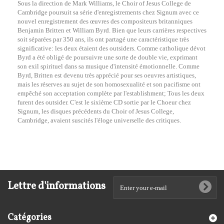
Sous la direction de Mark Williams, le Choir of Jesus College de
Cambridge poursuit sa série d'enregistrements chez Signum avec ce
nouvel enregistrement des œuvres des compositeurs britanniques
Benjamin Britten et William Byrd. Bien que leurs carrières respectives
soit séparées par 350 ans, ils ont partagé une caractéristique très
significative: les deux étaient des outsiders. Comme catholique dévot
Byrd a été obligé de poursuivre une sorte de double vie, exprimant
son exil spirituel dans sa musique d'intensité émotionnelle. Comme
Byrd, Britten est devenu très apprécié pour ses oeuvres artistiques,
mais les réserves au sujet de son homosexualité et son pacifisme ont
empêché son acceptation complète par l'establishment; Tous les deux
furent des outsider. C'est le sixième CD sortie par le Choeur chez
Signum, les disques précédents du Choir of Jesus College,
Cambridge, avaient suscités l'éloge universelle des critiques.
Lettre d'informations
Catégories