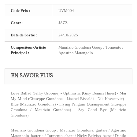
Code Prix :
UVM004
Genre :
JAZZ
Date de Sortie :
24/10/2025
Compositeur/Artiste
Maurizio Grondona Group / Tormento /
Principal :
Agostino Marangolo
EN SAVOIR PLUS
Love Ballad (Jeffry Osborne) - Optimistic (Gary Dennis Hines) - Mar
My Mind (Giuseppe Grondona - Lisabel Biscaldi - Nik Kovacevic) -
Blue (Maurizio Grondona) - Flying Penguin (Arrangement Giuseppe
Grondona / Maurizio Grondona) - Say Good Bye (Maurizio
Grondona)
Maurizio Grondona Group : Maurizio Grondona, guitare / Agostino
Marangolo, batterie / Tormento, chant / Nicky Belviso, basse / Danilo