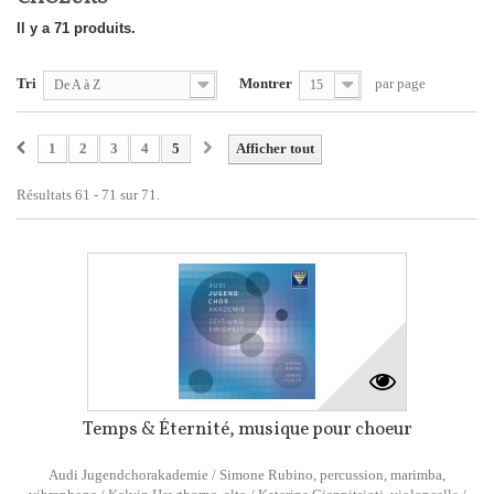
Il y a 71 produits.
Tri
Montrer
par page
De A à Z
15
1
2
3
4
5
Afficher tout
Résultats 61 - 71 sur 71.
Temps & Éternité, musique pour choeur
Audi Jugendchorakademie / Simone Rubino, percussion, marimba,