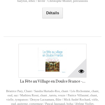
baryton, rebec / Invité : Christophe Montet, percussions
Détails
La Fête au Village en Doulce France -...
Béatrice Pary, Chant / Sandra Hurtado-Ros, chant / Léo Richomme, chant,
oud, saz / Mathieu Rossi, chant , tarota, veuze / Patrice Villaumé, chant,
vielle, tympanon / Denyse Lacnamara, flûte / Mick André Rochard, vièle,
oud, guiterne, cornemuse / Pascal Jaussaud, boha / Jérôme Viollet,