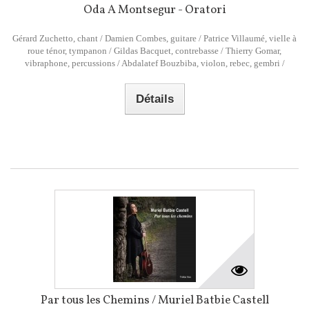
Oda A Montsegur - Oratori
Gérard Zuchetto, chant / Damien Combes, guitare / Patrice Villaumé, vielle à
roue ténor, tympanon / Gildas Bacquet, contrebasse / Thierry Gomar,
vibraphone, percussions / Abdalatef Bouzbiba, violon, rebec, gembri /
Détails
Par tous les Chemins / Muriel Batbie Castell