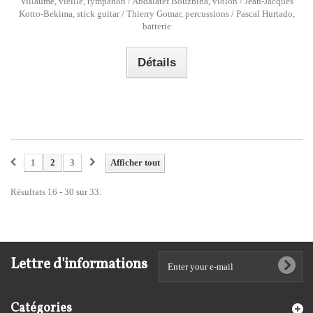
Villaumé, vieille, tympanon / Abdalatef Bouzbiba, violon / Jean-Jacques
Kotto-Bekima, stick guitar / Thierry Gomar, percussions / Pascal Hurtado,
batterie
Détails
1
2
3
Afficher tout
Résultats 16 - 30 sur 33.
Lettre d'informations
Catégories