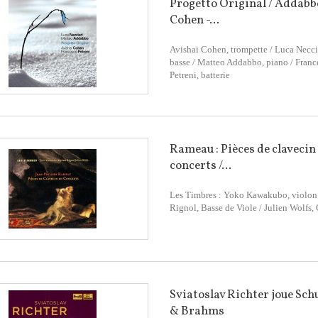
Progetto Original / Addabb
Cohen -...
Avishai Cohen, trompette / Luca Neccia
basse / Matteo Addabbo, piano / Franc
Petreni, batterie
Rameau : Pièces de clavecin
concerts /...
Les Timbres : Yoko Kawakubo, violon
Rignol, Basse de Viole / Julien Wolfs,
Sviatoslav Richter joue Sc
& Brahms