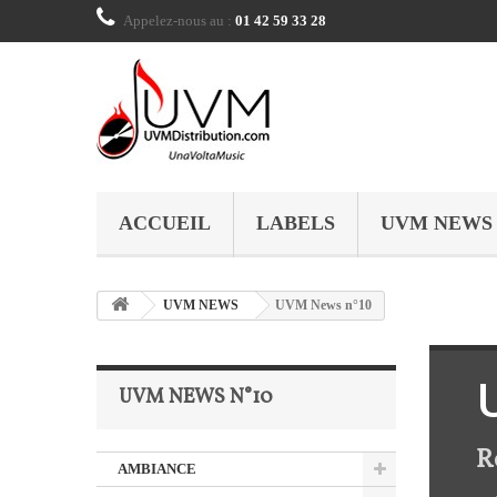
Appelez-nous au :
01 42 59 33 28
ACCUEIL
LABELS
UVM NEWS
UVM NEWS
UVM News n°10
UVM NEWS N°10
R
AMBIANCE