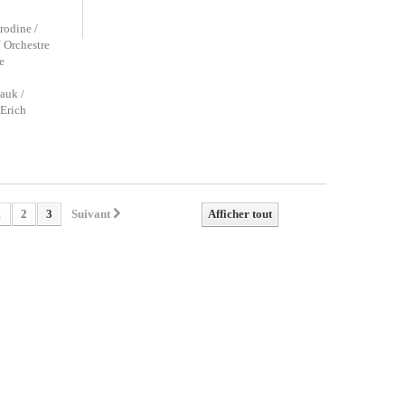
rodine /
 Orchestre
e
auk /
 Erich
1
2
3
Suivant
Afficher tout