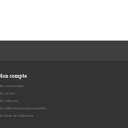
Mon compte
es commandes
es avoirs
es adresses
es informations personnelles
es bons de réduction