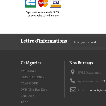
Lettre d'informations
Catégories
Nos Bureaux
AMBIANCE
UVM Distribution
BAISSE DE PRIX
Appelez-nous au
+33 
CLASSIQUE
DVD / Blu-Ray Disc
E-mail :
contact@uvm
ENFANTS
JAZZ