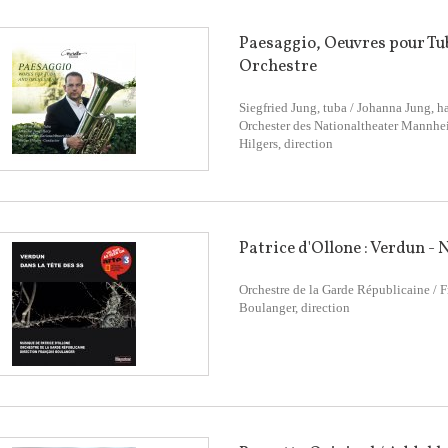
Paesaggio, Oeuvres pour Tu
Orchestre
Siegfried Jung, tuba / Johanna Jung, ha
Orchester des Nationaltheater Mannhe
Hilgers, direction
Patrice d'Ollone : Verdun - N
Orchestre de la Garde Républicaine / F
Boulanger, direction