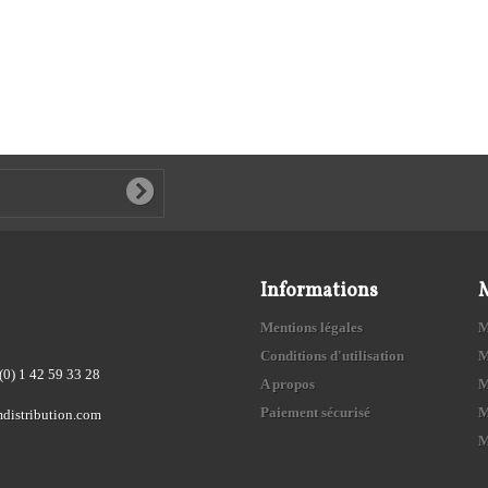
Informations
Mentions légales
M
Conditions d'utilisation
M
(0) 1 42 59 33 28
A propos
M
Paiement sécurisé
M
distribution.com
M