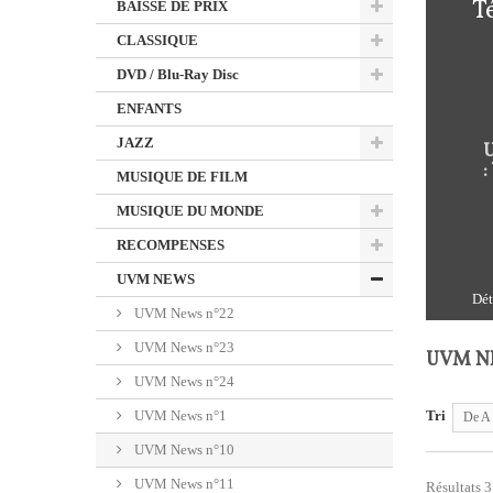
T
BAISSE DE PRIX
CLASSIQUE
DVD / Blu-Ray Disc
ENFANTS
JAZZ
U
:
MUSIQUE DE FILM
MUSIQUE DU MONDE
RECOMPENSES
UVM NEWS
Dét
UVM News n°22
UVM News n°23
UVM N
UVM News n°24
UVM News n°1
Tri
De A 
UVM News n°10
UVM News n°11
Résultats 3