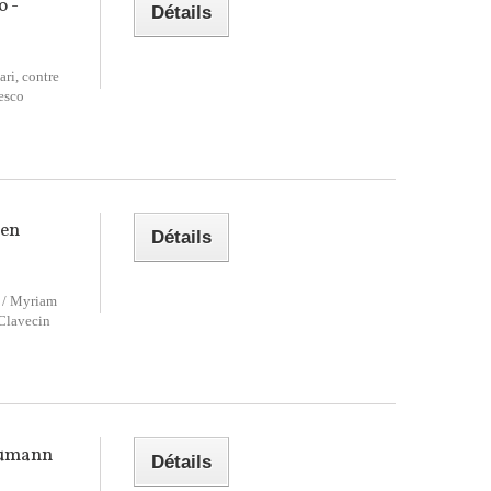
o -
Détails
ri, contre
esco
 en
Détails
 / Myriam
 Clavecin
humann
Détails