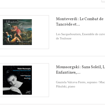
Monteverdi : Le Combat de
Tancrède et...
Les Sacqueboutiers, Ensemble de cuiv
de Toulouse
Moussorgski : Sans Soleil, 
Enfantines,...
Graziela Valceva Fierro, soprano / Mac
Pikulski, piano