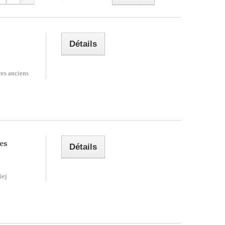
Détails
res anciens
Les
Détails
iej