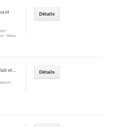
ba et
Détails
rpe /
im / Walter
uit et...
Détails
rançois