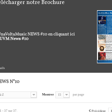
élécharger notre Brochure
naVoltaMusic NEWS #10 en cliquant ici
UVM News #10
ails
EWS N°10
Montrer
par page
à Z
15
1 - 37 sur 37.
Précédent