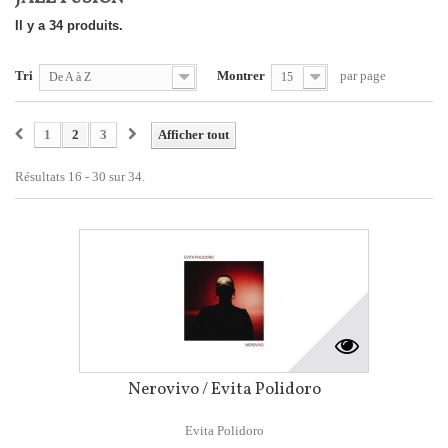
Il y a 34 produits.
Tri
Montrer
par page
De A à Z
15
1
2
3
Afficher tout
Résultats 16 - 30 sur 34.
Nerovivo / Evita Polidoro
Evita Polidoro